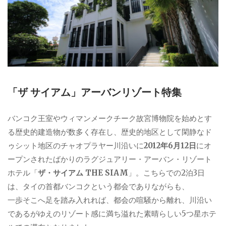
「ザ サイアム」アーバンリゾート特集
バンコク王室やウィマンメークチーク故宮博物院を始めとす
る歴史的建造物が数多く存在し、歴史的地区として閑静なド
ゥシット地区のチャオプラヤー川沿いに
2012年6月12日
にオ
ープンされたばかりのラグジュアリー・アーバン・リゾート
ホテル「
ザ・サイアム THE SIAM
」。こちらでの2泊3日
は、タイの首都バンコクという都会でありながらも、
一歩そこへ足を踏み入れれば、都会の喧騒から離れ、川沿い
であるがゆえのリゾート感に満ち溢れた素晴らしい5つ星ホテ