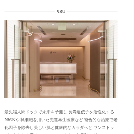
9RU
最先端人間ドックで未来を予測し 長寿遺伝子を活性化する
NMNや 幹細胞を用いた先進再生医療など 複合的な治療で老
化因子を除去し美しい肌と健康的なカラダへと ワンストッ