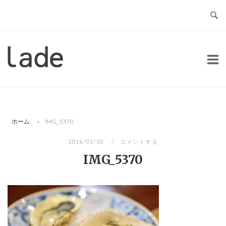
コ
ン
テ
ン
ホ
ツ
ー
へ
ム
ス
キ
ッ
ホーム
»
IMG_5370
プ
2016/01/03
コメントする
IMG_5370