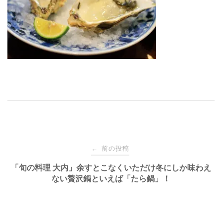
投
前の投稿
←
稿
「旬の料理 大内」余すとこなくいただけ冬にしか味わえ
ない贅沢鍋といえば「たら鍋」！
ナ