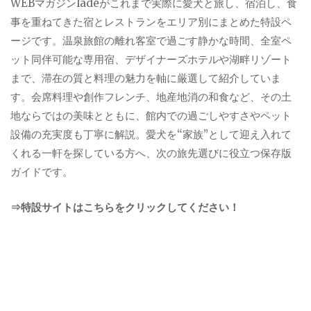
WEBマガジンladeがこれまで実際に愛犬と旅し、宿泊し、食
事を重ねてきた宿とレストランをエリア別にまとめた特設ペ
ージです。温泉旅館の離れ客室で過ごす静かな時間、全室ペ
ット同伴可能な専用宿、デザイナーズホテルや湖畔リゾート
まで、滞在の質と料理の魅力を軸に厳選して紹介していま
す。会席料理や創作フレンチ、地産地消の和食など、その土
地ならではの美味とともに、館内での過ごしやすさやペット
設備の充実度も丁寧に解説。愛犬を“家族”として迎え入れて
くれる一軒を探している方へ、次の旅先選びに役立つ保存版
ガイドです。
⇒特設サイトはこちらをクリックしてください！