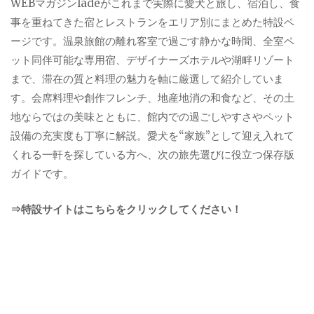
WEBマガジンladeがこれまで実際に愛犬と旅し、宿泊し、食
事を重ねてきた宿とレストランをエリア別にまとめた特設ペ
ージです。温泉旅館の離れ客室で過ごす静かな時間、全室ペ
ット同伴可能な専用宿、デザイナーズホテルや湖畔リゾート
まで、滞在の質と料理の魅力を軸に厳選して紹介していま
す。会席料理や創作フレンチ、地産地消の和食など、その土
地ならではの美味とともに、館内での過ごしやすさやペット
設備の充実度も丁寧に解説。愛犬を“家族”として迎え入れて
くれる一軒を探している方へ、次の旅先選びに役立つ保存版
ガイドです。
⇒特設サイトはこちらをクリックしてください！