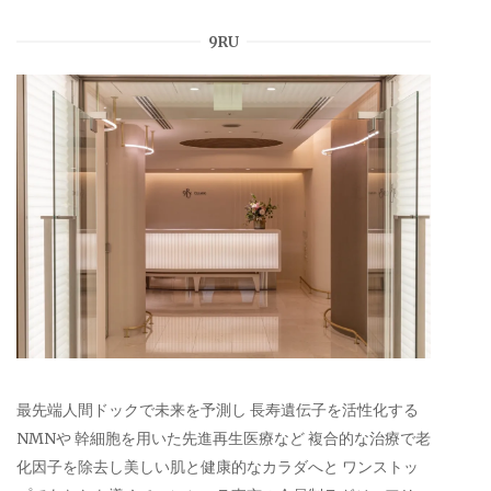
9RU
最先端人間ドックで未来を予測し 長寿遺伝子を活性化する
NMNや 幹細胞を用いた先進再生医療など 複合的な治療で老
化因子を除去し美しい肌と健康的なカラダへと ワンストッ