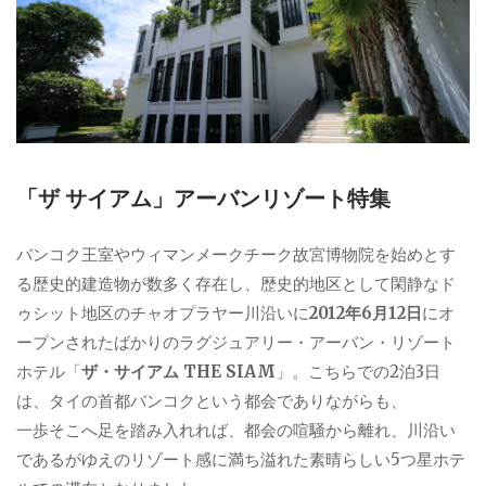
「ザ サイアム」アーバンリゾート特集
バンコク王室やウィマンメークチーク故宮博物院を始めとす
る歴史的建造物が数多く存在し、歴史的地区として閑静なド
ゥシット地区のチャオプラヤー川沿いに
2012年6月12日
にオ
ープンされたばかりのラグジュアリー・アーバン・リゾート
ホテル「
ザ・サイアム THE SIAM
」。こちらでの2泊3日
は、タイの首都バンコクという都会でありながらも、
一歩そこへ足を踏み入れれば、都会の喧騒から離れ、川沿い
であるがゆえのリゾート感に満ち溢れた素晴らしい5つ星ホテ