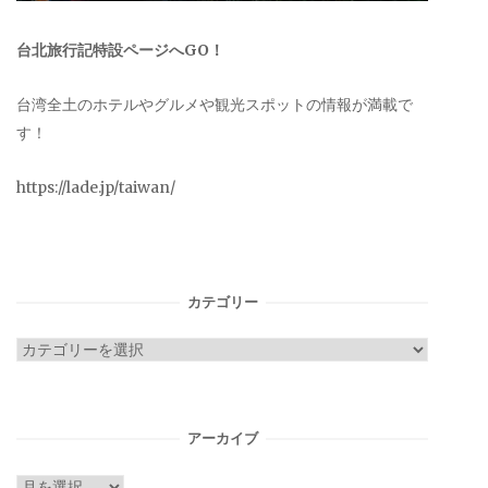
台北旅行記特設ページへGO！
台湾全土のホテルやグルメや観光スポットの情報が満載で
す！
https://lade.jp/taiwan/
カテゴリー
カ
テ
ゴ
リ
アーカイブ
ー
ア