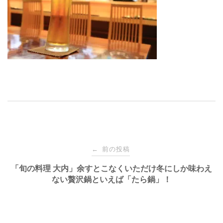
投
前の投稿
←
稿
「旬の料理 大内」余すとこなくいただけ冬にしか味わえ
ない贅沢鍋といえば「たら鍋」！
ナ