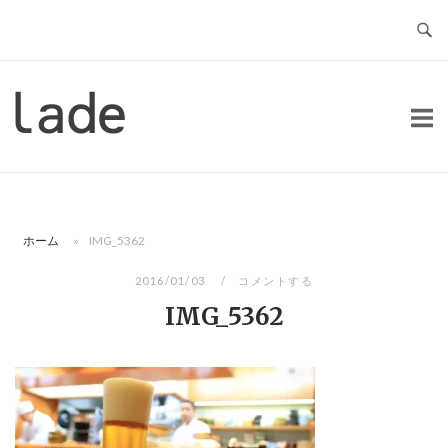
コ
ン
テ
ン
ホ
ツ
ー
へ
ム
ス
キ
ッ
ホーム
»
IMG_5362
プ
2016/01/03
コメントする
IMG_5362