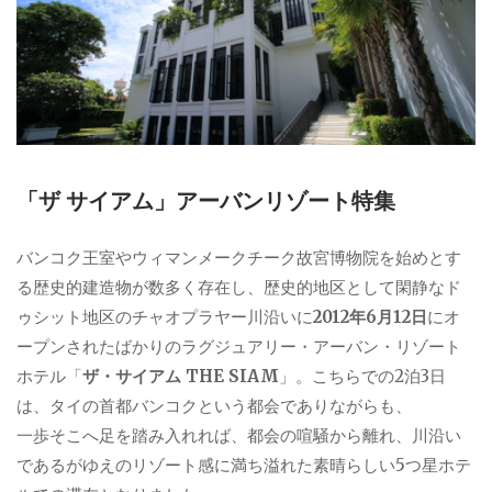
「ザ サイアム」アーバンリゾート特集
バンコク王室やウィマンメークチーク故宮博物院を始めとす
る歴史的建造物が数多く存在し、歴史的地区として閑静なド
ゥシット地区のチャオプラヤー川沿いに
2012年6月12日
にオ
ープンされたばかりのラグジュアリー・アーバン・リゾート
ホテル「
ザ・サイアム THE SIAM
」。こちらでの2泊3日
は、タイの首都バンコクという都会でありながらも、
一歩そこへ足を踏み入れれば、都会の喧騒から離れ、川沿い
であるがゆえのリゾート感に満ち溢れた素晴らしい5つ星ホテ