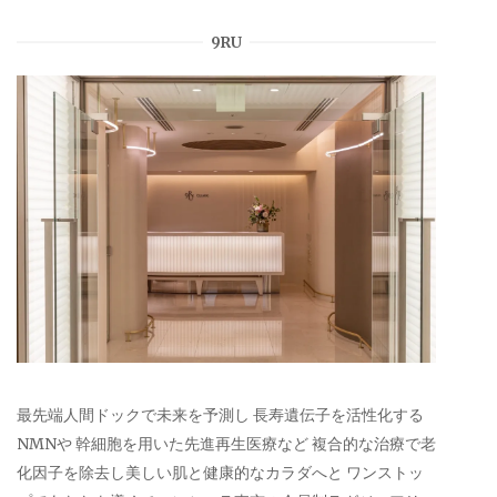
9RU
最先端人間ドックで未来を予測し 長寿遺伝子を活性化する
NMNや 幹細胞を用いた先進再生医療など 複合的な治療で老
化因子を除去し美しい肌と健康的なカラダへと ワンストッ