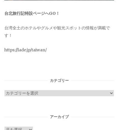
台北旅行記特設ページへGO！
台湾全土のホテルやグルメや観光スポットの情報が満載で
す！
https://lade.jp/taiwan/
カテゴリー
カ
テ
ゴ
リ
アーカイブ
ー
ア