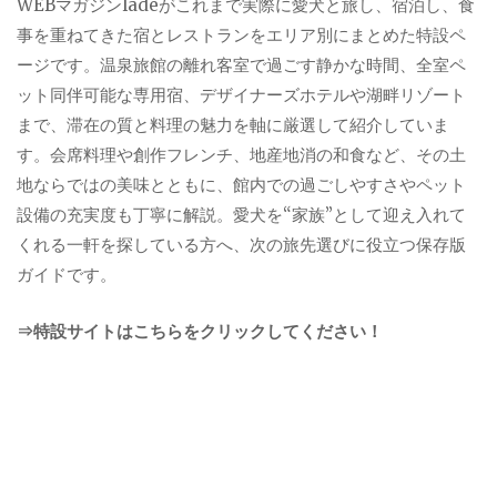
WEBマガジンladeがこれまで実際に愛犬と旅し、宿泊し、食
事を重ねてきた宿とレストランをエリア別にまとめた特設ペ
ージです。温泉旅館の離れ客室で過ごす静かな時間、全室ペ
ット同伴可能な専用宿、デザイナーズホテルや湖畔リゾート
まで、滞在の質と料理の魅力を軸に厳選して紹介していま
す。会席料理や創作フレンチ、地産地消の和食など、その土
地ならではの美味とともに、館内での過ごしやすさやペット
設備の充実度も丁寧に解説。愛犬を“家族”として迎え入れて
くれる一軒を探している方へ、次の旅先選びに役立つ保存版
ガイドです。
⇒特設サイトはこちらをクリックしてください！