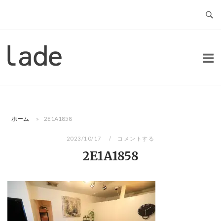
コ
ン
テ
ン
ホ
ツ
ー
へ
ム
ス
キ
ッ
ホーム
»
2E1A1858
プ
2023/10/17
コメントする
2E1A1858