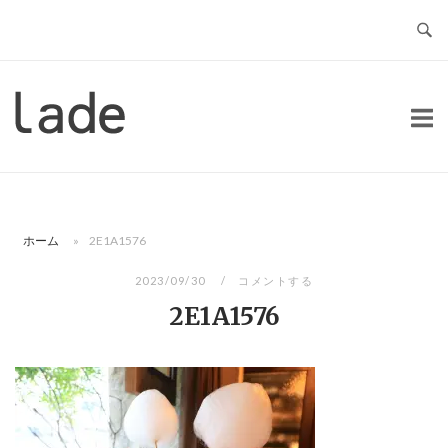
コ
ン
テ
ン
ホ
ツ
ー
へ
ム
ス
キ
ッ
ホーム
»
2E1A1576
プ
2023/09/30
コメントする
2E1A1576