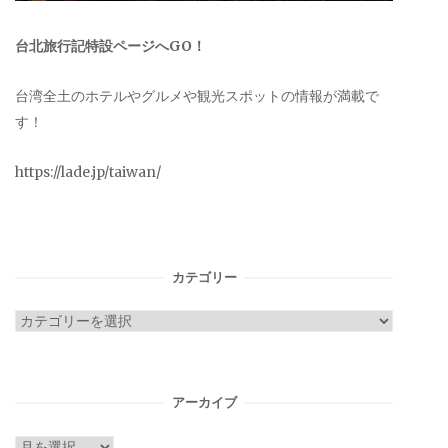
台北旅行記特設ページへGO！
台湾全土のホテルやグルメや観光スポットの情報が満載で
す！
https://lade.jp/taiwan/
カテゴリー
カ
テ
ゴ
リ
アーカイブ
ー
ア