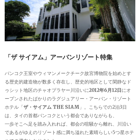
「ザ サイアム」アーバンリゾート特集
バンコク王室やウィマンメークチーク故宮博物院を始めとす
る歴史的建造物が数多く存在し、歴史的地区として閑静なド
ゥシット地区のチャオプラヤー川沿いに
2012年6月12日
にオ
ープンされたばかりのラグジュアリー・アーバン・リゾート
ホテル「
ザ・サイアム THE SIAM
」。こちらでの2泊3日
は、タイの首都バンコクという都会でありながらも、
一歩そこへ足を踏み入れれば、都会の喧騒から離れ、川沿い
であるがゆえのリゾート感に満ち溢れた素晴らしい5つ星ホテ