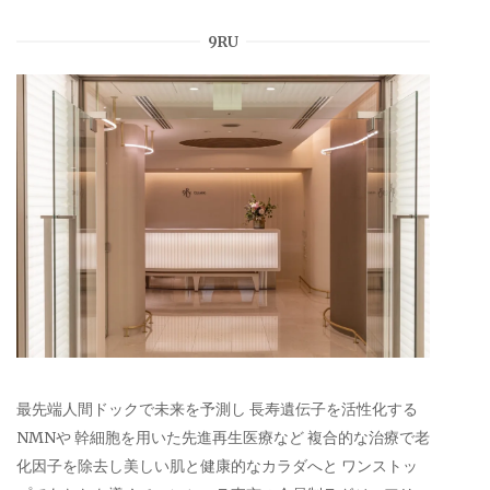
9RU
最先端人間ドックで未来を予測し 長寿遺伝子を活性化する
NMNや 幹細胞を用いた先進再生医療など 複合的な治療で老
化因子を除去し美しい肌と健康的なカラダへと ワンストッ