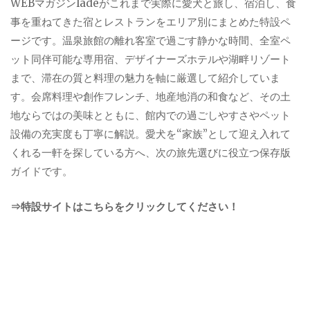
WEBマガジンladeがこれまで実際に愛犬と旅し、宿泊し、食
事を重ねてきた宿とレストランをエリア別にまとめた特設ペ
ージです。温泉旅館の離れ客室で過ごす静かな時間、全室ペ
ット同伴可能な専用宿、デザイナーズホテルや湖畔リゾート
まで、滞在の質と料理の魅力を軸に厳選して紹介していま
す。会席料理や創作フレンチ、地産地消の和食など、その土
地ならではの美味とともに、館内での過ごしやすさやペット
設備の充実度も丁寧に解説。愛犬を“家族”として迎え入れて
くれる一軒を探している方へ、次の旅先選びに役立つ保存版
ガイドです。
⇒特設サイトはこちらをクリックしてください！