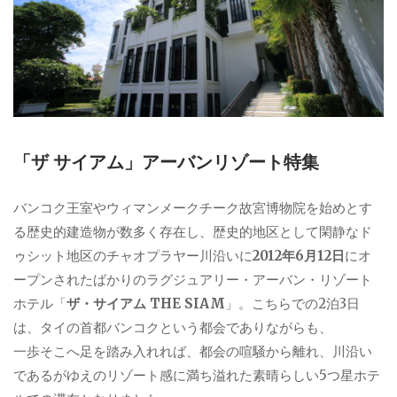
「ザ サイアム」アーバンリゾート特集
バンコク王室やウィマンメークチーク故宮博物院を始めとす
る歴史的建造物が数多く存在し、歴史的地区として閑静なド
ゥシット地区のチャオプラヤー川沿いに
2012年6月12日
にオ
ープンされたばかりのラグジュアリー・アーバン・リゾート
ホテル「
ザ・サイアム THE SIAM
」。こちらでの2泊3日
は、タイの首都バンコクという都会でありながらも、
一歩そこへ足を踏み入れれば、都会の喧騒から離れ、川沿い
であるがゆえのリゾート感に満ち溢れた素晴らしい5つ星ホテ