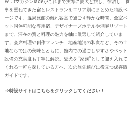
WEBマガジンladeがこれまで実際に愛犬と旅し、宿泊し、食
事を重ねてきた宿とレストランをエリア別にまとめた特設ペ
ージです。温泉旅館の離れ客室で過ごす静かな時間、全室ペ
ット同伴可能な専用宿、デザイナーズホテルや湖畔リゾート
まで、滞在の質と料理の魅力を軸に厳選して紹介していま
す。会席料理や創作フレンチ、地産地消の和食など、その土
地ならではの美味とともに、館内での過ごしやすさやペット
設備の充実度も丁寧に解説。愛犬を“家族”として迎え入れて
くれる一軒を探している方へ、次の旅先選びに役立つ保存版
ガイドです。
⇒特設サイトはこちらをクリックしてください！