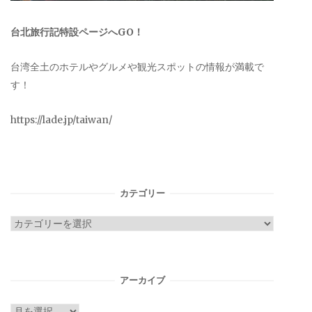
台北旅行記特設ページへGO！
台湾全土のホテルやグルメや観光スポットの情報が満載で
す！
https://lade.jp/taiwan/
カテゴリー
カ
テ
ゴ
リ
アーカイブ
ー
ア