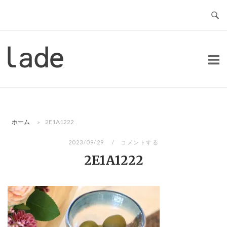
コ
ン
テ
ン
ホ
ツ
ー
へ
ム
ス
キ
ッ
ホーム
»
2E1A1222
プ
2023/09/29
コメントする
2E1A1222