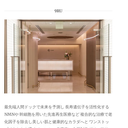
9RU
最先端人間ドックで未来を予測し 長寿遺伝子を活性化する
NMNや 幹細胞を用いた先進再生医療など 複合的な治療で老
化因子を除去し美しい肌と健康的なカラダへと ワンストッ