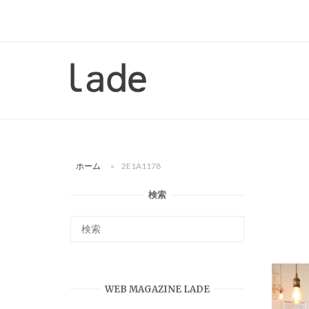
コ
ン
テ
ン
ホ
ツ
ー
へ
ム
ス
キ
ッ
ホーム
»
2E1A1178
プ
検索
WEB MAGAZINE LADE