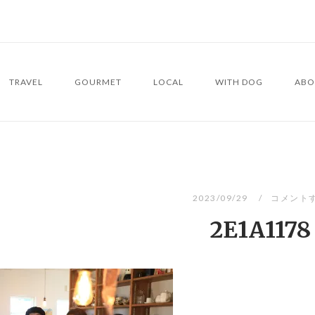
TRAVEL
GOURMET
LOCAL
WITH DOG
ABO
2023/09/29
コメント
2E1A1178