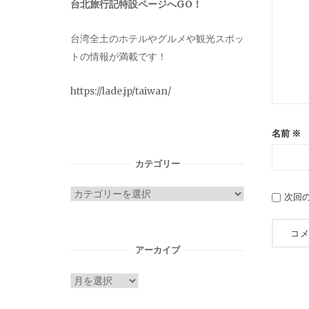
台北旅行記特設ページへGO！
台湾全土のホテルやグルメや観光スポッ
トの情報が満載です！
https://lade.jp/taiwan/
名前
※
カテゴリー
カ
次回
テ
ゴ
リ
アーカイブ
ー
ア
ー