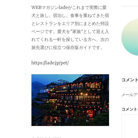
ビ
WEBマガジンladeがこれまで実際に愛
犬と旅し、宿泊し、食事を重ねてきた宿
ゲ
とレストランをエリア別にまとめた特設
ページです。愛犬を“家族”として迎え入
ー
れてくれる一軒を探している方へ、次の
旅先選びに役立つ保存版ガイドです。
シ
https://lade.jp/pet/
ョ
コメン
ン
メールア
コメン