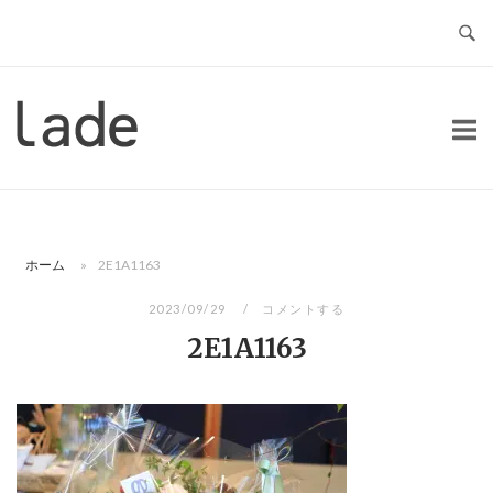
コ
ン
テ
ン
ホ
ツ
ー
へ
ム
ス
キ
ッ
ホーム
»
2E1A1163
プ
2023/09/29
コメントする
2E1A1163