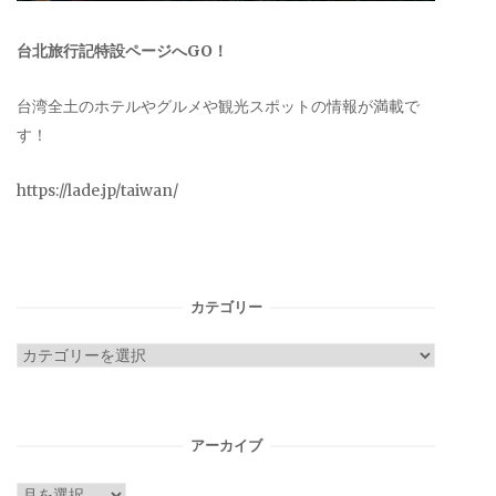
台北旅行記特設ページへGO！
台湾全土のホテルやグルメや観光スポットの情報が満載で
す！
https://lade.jp/taiwan/
カテゴリー
カ
テ
ゴ
リ
アーカイブ
ー
ア