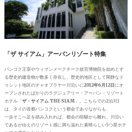
「ザ サイアム」アーバンリゾート特集
バンコク王室やウィマンメークチーク故宮博物院を始めとす
る歴史的建造物が数多く存在し、歴史的地区として閑静なド
ゥシット地区のチャオプラヤー川沿いに
2012年6月12日
にオ
ープンされたばかりのラグジュアリー・アーバン・リゾート
ホテル「
ザ・サイアム THE SIAM
」。こちらでの2泊3日
は、タイの首都バンコクという都会でありながらも、
一歩そこへ足を踏み入れれば、都会の喧騒から離れ、川沿い
であるがゆえのリゾート感に満ち溢れた素晴らしい5つ星ホテ