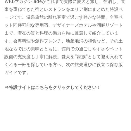
WEBマガジンladeがこれまで実際に愛犬と旅し、宿泊し、食
事を重ねてきた宿とレストランをエリア別にまとめた特設ペ
ージです。温泉旅館の離れ客室で過ごす静かな時間、全室ペ
ット同伴可能な専用宿、デザイナーズホテルや湖畔リゾート
まで、滞在の質と料理の魅力を軸に厳選して紹介していま
す。会席料理や創作フレンチ、地産地消の和食など、その土
地ならではの美味とともに、館内での過ごしやすさやペット
設備の充実度も丁寧に解説。愛犬を“家族”として迎え入れて
くれる一軒を探している方へ、次の旅先選びに役立つ保存版
ガイドです。
⇒特設サイトはこちらをクリックしてください！