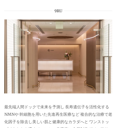
9RU
最先端人間ドックで未来を予測し 長寿遺伝子を活性化する
NMNや 幹細胞を用いた先進再生医療など 複合的な治療で老
化因子を除去し美しい肌と健康的なカラダへと ワンストッ