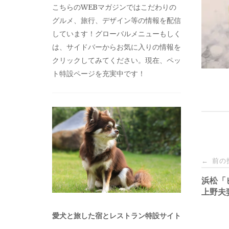
こちらのWEBマガジンではこだわりの
グルメ、旅行、デザイン等の情報を配信
しています！グローバルメニューもしく
は、サイドバーからお気に入りの情報を
クリックしてみてください。現在、ペッ
ト特設ページを充実中です！
投
前の
←
稿
浜松「
上野夫
ナ
愛犬と旅した宿とレストラン特設サイト