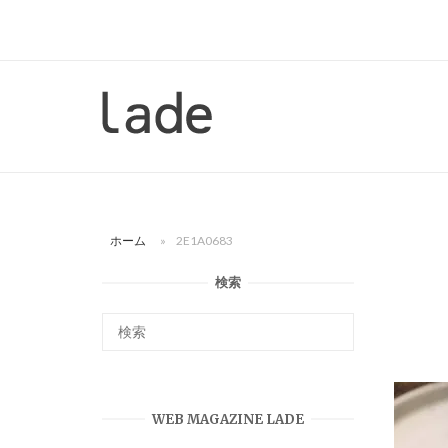
コ
ン
テ
ン
ホ
ツ
ー
へ
ム
ス
キ
ッ
ホーム
»
2E1A0683
プ
検索
WEB MAGAZINE LADE