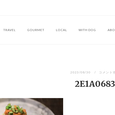
TRAVEL
GOURMET
LOCAL
WITH DOG
ABO
2023/08/30
コメント
2E1A068