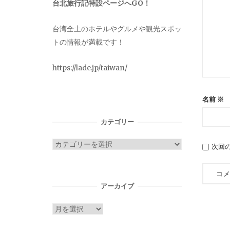
台北旅行記特設ページへGO！
台湾全土のホテルやグルメや観光スポッ
トの情報が満載です！
https://lade.jp/taiwan/
名前
※
カテゴリー
カ
次回
テ
ゴ
リ
アーカイブ
ー
ア
ー