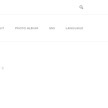
UT
PHOTO ALBUM
SNS
LANGUAGE
する
3