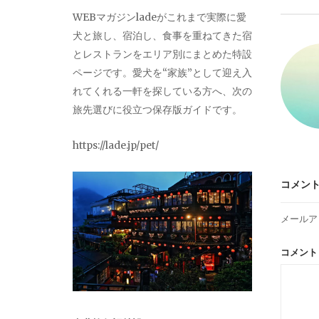
ビ
WEBマガジンladeがこれまで実際に愛
犬と旅し、宿泊し、食事を重ねてきた宿
ゲ
とレストランをエリア別にまとめた特設
ページです。愛犬を“家族”として迎え入
ー
れてくれる一軒を探している方へ、次の
旅先選びに役立つ保存版ガイドです。
シ
https://lade.jp/pet/
ョ
コメン
ン
メールア
コメン