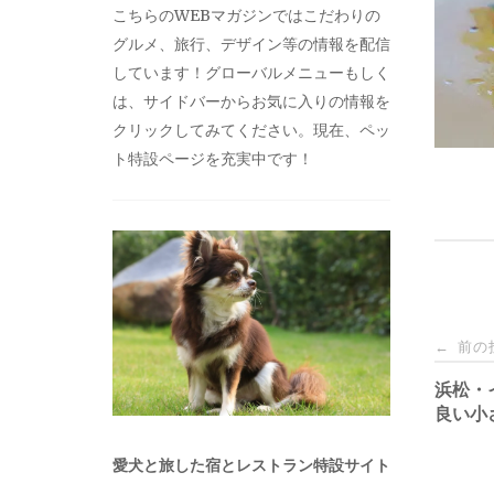
こちらのWEBマガジンではこだわりの
グルメ、旅行、デザイン等の情報を配信
しています！グローバルメニューもしく
は、サイドバーからお気に入りの情報を
クリックしてみてください。現在、ペッ
ト特設ページを充実中です！
投
前の
←
稿
浜松・
良い小
ナ
愛犬と旅した宿とレストラン特設サイト