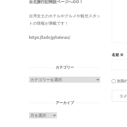
台北旅行記特設ページへGO！
台湾全土のホテルやグルメや観光スポッ
トの情報が満載です！
https://lade.jp/taiwan/
名前
※
カテゴリー
カ
次回
テ
ゴ
リ
アーカイブ
ー
ア
ー