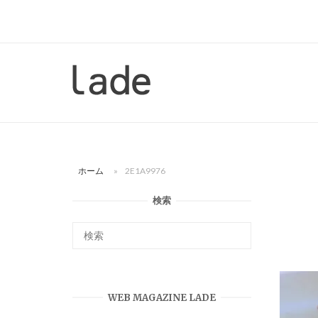
コ
ン
テ
ン
ホ
ツ
ー
へ
ム
ス
キ
ッ
ホーム
»
2E1A9976
プ
検索
WEB MAGAZINE LADE