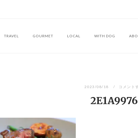
TRAVEL
GOURMET
LOCAL
WITH DOG
ABO
2023/08/18
コメント
2E1A9976