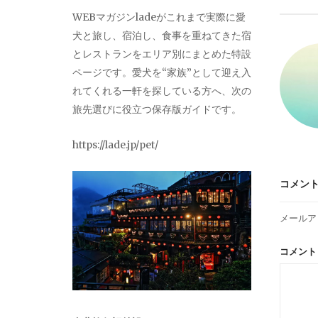
ビ
WEBマガジンladeがこれまで実際に愛
犬と旅し、宿泊し、食事を重ねてきた宿
ゲ
とレストランをエリア別にまとめた特設
ページです。愛犬を“家族”として迎え入
ー
れてくれる一軒を探している方へ、次の
旅先選びに役立つ保存版ガイドです。
シ
https://lade.jp/pet/
ョ
コメン
ン
メールア
コメン