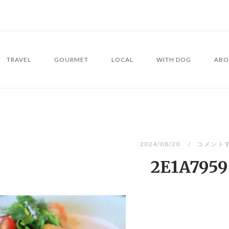
TRAVEL
GOURMET
LOCAL
WITH DOG
ABO
2024/08/20
コメント
2E1A7959