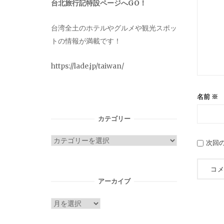
台北旅行記特設ページへGO！
台湾全土のホテルやグルメや観光スポッ
トの情報が満載です！
https://lade.jp/taiwan/
名前
※
カテゴリー
カ
次回
テ
ゴ
リ
アーカイブ
ー
ア
ー