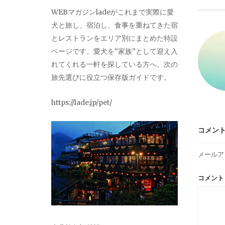
ビ
WEBマガジンladeがこれまで実際に愛
犬と旅し、宿泊し、食事を重ねてきた宿
ゲ
とレストランをエリア別にまとめた特設
ページです。愛犬を“家族”として迎え入
ー
れてくれる一軒を探している方へ、次の
旅先選びに役立つ保存版ガイドです。
シ
https://lade.jp/pet/
ョ
コメン
ン
メールア
コメン