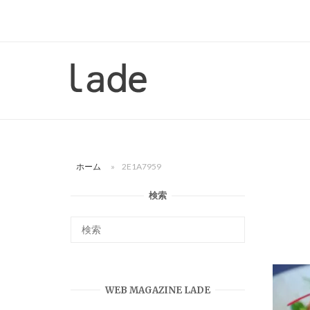
コ
ン
テ
ン
ホ
ツ
ー
へ
ム
ス
キ
ッ
ホーム
»
2E1A7959
プ
検索
WEB MAGAZINE LADE