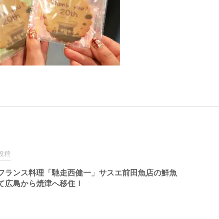
投稿
フランス料理「馳走西健一」サスエ前田魚店の鮮魚
て広島から焼津へ移住！