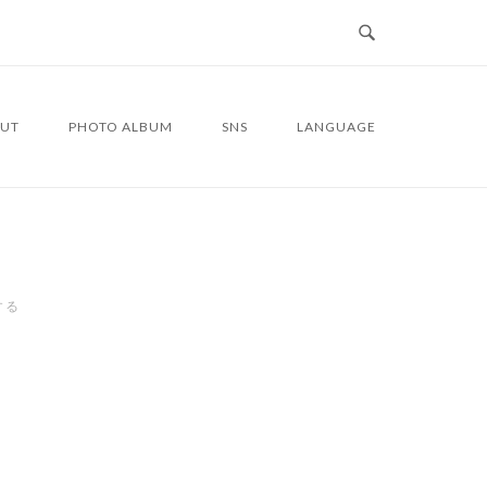
UT
PHOTO ALBUM
SNS
LANGUAGE
する
3