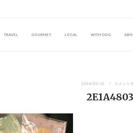
TRAVEL
GOURMET
LOCAL
WITH DOG
ABO
2024/02/15
コメント
2E1A480