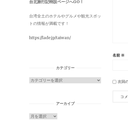
台北旅行記特設ページへGO！
台湾全土のホテルやグルメや観光スポッ
トの情報が満載です！
https://lade.jp/taiwan/
名前
※
カテゴリー
カ
次回
テ
ゴ
リ
アーカイブ
ー
ア
ー