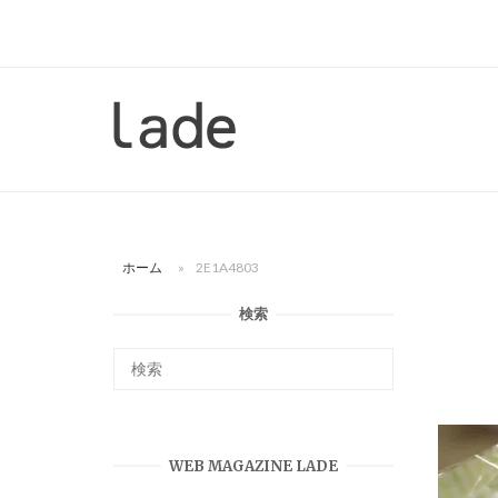
コ
ン
テ
ン
ホ
ツ
ー
へ
ム
ス
キ
ッ
ホーム
»
2E1A4803
プ
検索
WEB MAGAZINE LADE