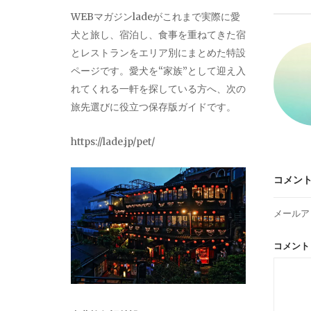
ビ
WEBマガジンladeがこれまで実際に愛
犬と旅し、宿泊し、食事を重ねてきた宿
ゲ
とレストランをエリア別にまとめた特設
ページです。愛犬を“家族”として迎え入
ー
れてくれる一軒を探している方へ、次の
旅先選びに役立つ保存版ガイドです。
シ
https://lade.jp/pet/
ョ
コメン
ン
メールア
コメン