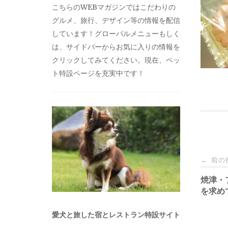
こちらのWEBマガジンではこだわりの
グルメ、旅行、デザイン等の情報を配信
しています！グローバルメニューもしく
は、サイドバーからお気に入りの情報を
クリックしてみてください。現在、ペッ
ト特設ページを充実中です！
投
前の
←
稿
焼津・
を求め
ナ
愛犬と旅した宿とレストラン特設サイト