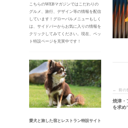
こちらのWEBマガジンではこだわりの
グルメ、旅行、デザイン等の情報を配信
しています！グローバルメニューもしく
は、サイドバーからお気に入りの情報を
クリックしてみてください。現在、ペッ
ト特設ページを充実中です！
投
前の
←
稿
焼津・
を求め
ナ
愛犬と旅した宿とレストラン特設サイト