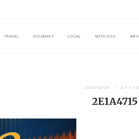
TRAVEL
GOURMET
LOCAL
WITH DOG
ABO
2024/02/15
コメント
2E1A4715