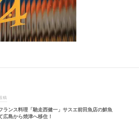
投稿
フランス料理「馳走西健一」サスエ前田魚店の鮮魚
て広島から焼津へ移住！