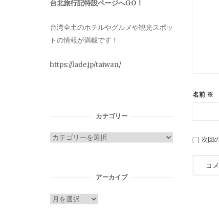
台北旅行記特設ページへGO！
台湾全土のホテルやグルメや観光スポッ
トの情報が満載です！
https://lade.jp/taiwan/
名前
※
カテゴリー
カ
次回
テ
ゴ
リ
アーカイブ
ー
ア
ー