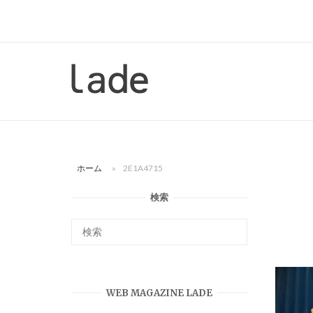
コ
ン
テ
ン
ホ
ツ
ー
へ
ム
ス
キ
ッ
ホーム
»
2E1A4715
プ
検索
WEB MAGAZINE LADE