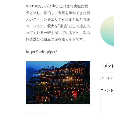
ビ
WEBマガジンladeがこれまで実際に愛
犬と旅し、宿泊し、食事を重ねてきた宿
ゲ
とレストランをエリア別にまとめた特設
ページです。愛犬を“家族”として迎え入
ー
れてくれる一軒を探している方へ、次の
旅先選びに役立つ保存版ガイドです。
シ
https://lade.jp/pet/
ョ
コメン
ン
メールア
コメン