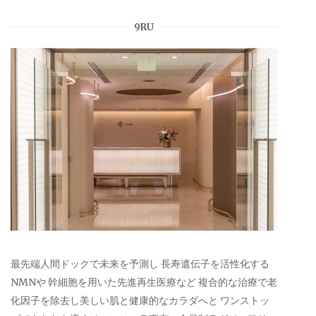
9RU
最先端人間ドックで未来を予測し 長寿遺伝子を活性化する
NMNや 幹細胞を用いた先進再生医療など 複合的な治療で老
化因子を除去し美しい肌と健康的なカラダへと ワンストッ