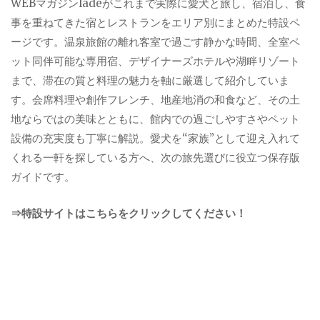
WEBマガジンladeがこれまで実際に愛犬と旅し、宿泊し、食
事を重ねてきた宿とレストランをエリア別にまとめた特設ペ
ージです。温泉旅館の離れ客室で過ごす静かな時間、全室ペ
ット同伴可能な専用宿、デザイナーズホテルや湖畔リゾート
まで、滞在の質と料理の魅力を軸に厳選して紹介していま
す。会席料理や創作フレンチ、地産地消の和食など、その土
地ならではの美味とともに、館内での過ごしやすさやペット
設備の充実度も丁寧に解説。愛犬を“家族”として迎え入れて
くれる一軒を探している方へ、次の旅先選びに役立つ保存版
ガイドです。
⇒特設サイトはこちらをクリックしてください！