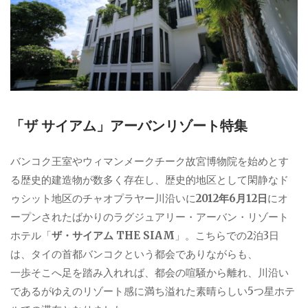
「ザ サイアム」アーバンリゾート特集
バンコク王室やウィマンメークチーク故宮博物院を始めとす
る歴史的建造物が数多く存在し、歴史的地区として閑静なド
ゥシット地区のチャオプラヤー川沿いに
2012年6月12日
にオ
ープンされたばかりのラグジュアリー・アーバン・リゾート
ホテル「
ザ・サイアム THE SIAM
」。こちらでの2泊3日
は、タイの首都バンコクという都会でありながらも、
一歩そこへ足を踏み入れれば、都会の喧騒から離れ、川沿い
であるがゆえのリゾート感に満ち溢れた素晴らしい5つ星ホテ