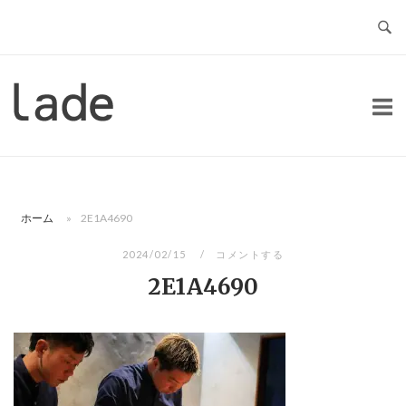
コ
ン
テ
ン
ホ
ツ
ー
へ
ム
ス
キ
ッ
ホーム
»
2E1A4690
プ
2024/02/15
コメントする
2E1A4690