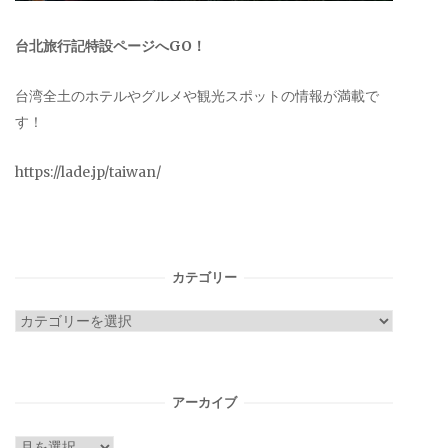
台北旅行記特設ページへGO！
台湾全土のホテルやグルメや観光スポットの情報が満載で
す！
https://lade.jp/taiwan/
カテゴリー
カ
テ
ゴ
リ
アーカイブ
ー
ア