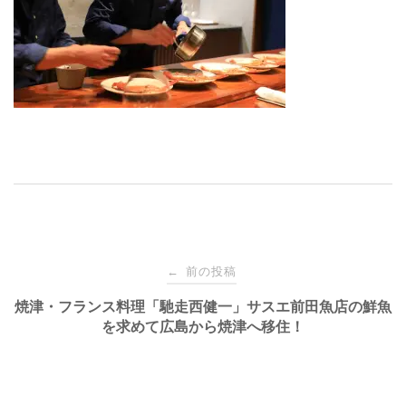
投
前の投稿
←
稿
焼津・フランス料理「馳走西健一」サスエ前田魚店の鮮魚
を求めて広島から焼津へ移住！
ナ