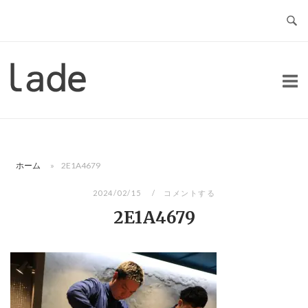
コ
ン
テ
ン
ホ
ツ
ー
へ
ム
ス
キ
ッ
ホーム
»
2E1A4679
プ
2024/02/15
コメントする
2E1A4679