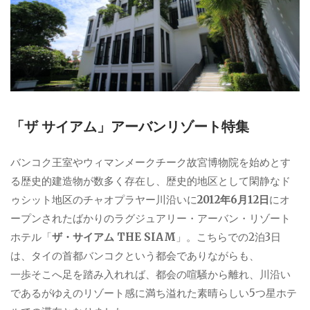
「ザ サイアム」アーバンリゾート特集
バンコク王室やウィマンメークチーク故宮博物院を始めとす
る歴史的建造物が数多く存在し、歴史的地区として閑静なド
ゥシット地区のチャオプラヤー川沿いに
2012年6月12日
にオ
ープンされたばかりのラグジュアリー・アーバン・リゾート
ホテル「
ザ・サイアム THE SIAM
」。こちらでの2泊3日
は、タイの首都バンコクという都会でありながらも、
一歩そこへ足を踏み入れれば、都会の喧騒から離れ、川沿い
であるがゆえのリゾート感に満ち溢れた素晴らしい5つ星ホテ