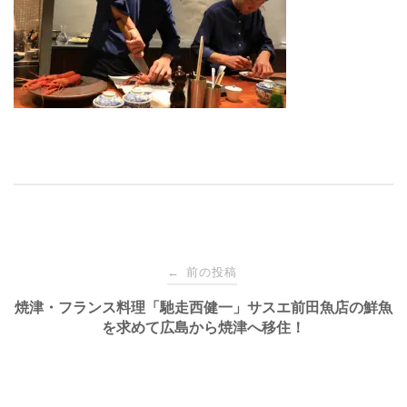
投
前の投稿
←
稿
焼津・フランス料理「馳走西健一」サスエ前田魚店の鮮魚
を求めて広島から焼津へ移住！
ナ