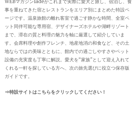
WEBマガジンladeがこれまで実際に愛犬と旅し、宿泊し、食
事を重ねてきた宿とレストランをエリア別にまとめた特設ペ
ージです。温泉旅館の離れ客室で過ごす静かな時間、全室ペ
ット同伴可能な専用宿、デザイナーズホテルや湖畔リゾート
まで、滞在の質と料理の魅力を軸に厳選して紹介していま
す。会席料理や創作フレンチ、地産地消の和食など、その土
地ならではの美味とともに、館内での過ごしやすさやペット
設備の充実度も丁寧に解説。愛犬を“家族”として迎え入れて
くれる一軒を探している方へ、次の旅先選びに役立つ保存版
ガイドです。
⇒特設サイトはこちらをクリックしてください！