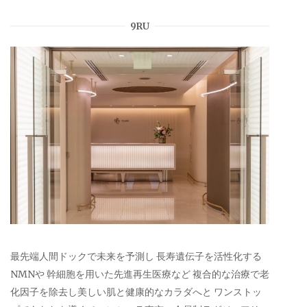
9RU
最先端人間ドックで未来を予測し 長寿遺伝子を活性化する
NMNや 幹細胞を用いた先進再生医療など 複合的な治療で老
化因子を除去し美しい肌と健康的なカラダへと ワンストッ