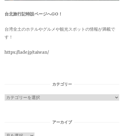
台北旅行記特設ページへGO！
台湾全土のホテルやグルメや観光スポットの情報が満載で
す！
https://lade.jp/taiwan/
カテゴリー
カ
テ
ゴ
リ
アーカイブ
ー
ア