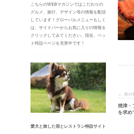
こちらのWEBマガジンではこだわりの
グルメ、旅行、デザイン等の情報を配信
しています！グローバルメニューもしく
は、サイドバーからお気に入りの情報を
クリックしてみてください。現在、ペッ
ト特設ページを充実中です！
投
前の
←
稿
焼津・
を求め
ナ
愛犬と旅した宿とレストラン特設サイト