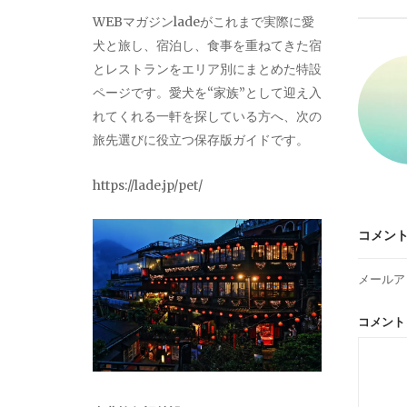
ビ
WEBマガジンladeがこれまで実際に愛
犬と旅し、宿泊し、食事を重ねてきた宿
ゲ
とレストランをエリア別にまとめた特設
ページです。愛犬を“家族”として迎え入
ー
れてくれる一軒を探している方へ、次の
旅先選びに役立つ保存版ガイドです。
シ
https://lade.jp/pet/
ョ
コメン
ン
メールア
コメン