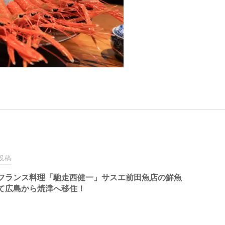
投稿
フランス料理「馳走西健一」サスエ前田魚店の鮮魚
て広島から焼津へ移住！