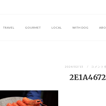
TRAVEL
GOURMET
LOCAL
WITH DOG
ABO
2024/02/15
コメント
2E1A4672