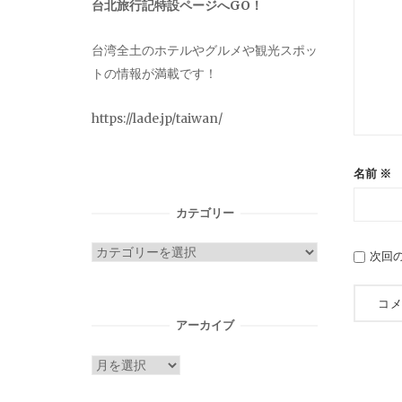
台北旅行記特設ページへGO！
台湾全土のホテルやグルメや観光スポッ
トの情報が満載です！
https://lade.jp/taiwan/
名前
※
カテゴリー
カ
次回
テ
ゴ
リ
アーカイブ
ー
ア
ー