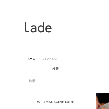
コ
ン
テ
ン
ホ
ツ
ー
へ
ム
ス
キ
ッ
ホーム
»
2E1A4672
プ
検索
WEB MAGAZINE LADE