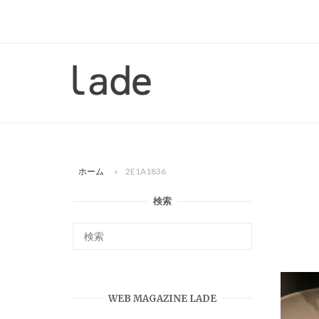
コ
ン
テ
ン
ホ
ツ
ー
へ
ム
ス
キ
ッ
ホーム
»
2E1A1836
プ
検索
WEB MAGAZINE LADE