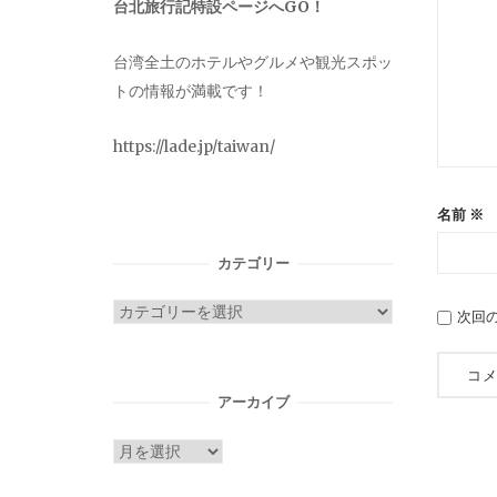
台北旅行記特設ページへGO！
台湾全土のホテルやグルメや観光スポッ
トの情報が満載です！
https://lade.jp/taiwan/
名前
※
カテゴリー
カ
次回
テ
ゴ
リ
アーカイブ
ー
ア
ー