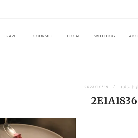
TRAVEL
GOURMET
LOCAL
WITH DOG
ABO
2023/10/15
コメント
2E1A1836