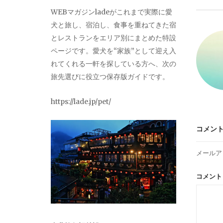
ビ
WEBマガジンladeがこれまで実際に愛
犬と旅し、宿泊し、食事を重ねてきた宿
ゲ
とレストランをエリア別にまとめた特設
ページです。愛犬を“家族”として迎え入
ー
れてくれる一軒を探している方へ、次の
旅先選びに役立つ保存版ガイドです。
シ
https://lade.jp/pet/
ョ
コメン
ン
メールア
コメン