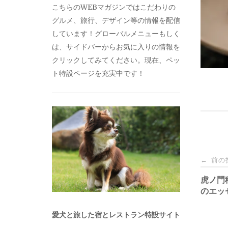
こちらのWEBマガジンではこだわりの
グルメ、旅行、デザイン等の情報を配信
しています！グローバルメニューもしく
は、サイドバーからお気に入りの情報を
クリックしてみてください。現在、ペッ
ト特設ページを充実中です！
投
前の
←
稿
虎ノ門
のエッ
ナ
愛犬と旅した宿とレストラン特設サイト