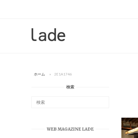
コ
ン
テ
ン
ホ
ツ
ー
へ
ム
ス
キ
ッ
ホーム
»
2E1A1746
プ
検索
WEB MAGAZINE LADE