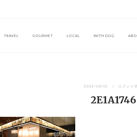
TRAVEL
GOURMET
LOCAL
WITH DOG
ABO
2023/10/15
コメント
2E1A1746