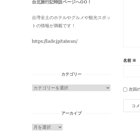
台北旅行記特設ページへGO！
台湾全土のホテルやグルメや観光スポッ
トの情報が満載です！
https://lade.jp/taiwan/
名前
※
カテゴリー
カ
次回
テ
ゴ
リ
アーカイブ
ー
ア
ー