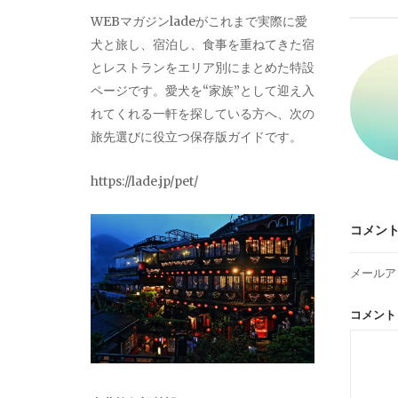
ビ
WEBマガジンladeがこれまで実際に愛
犬と旅し、宿泊し、食事を重ねてきた宿
ゲ
とレストランをエリア別にまとめた特設
ページです。愛犬を“家族”として迎え入
ー
れてくれる一軒を探している方へ、次の
旅先選びに役立つ保存版ガイドです。
シ
https://lade.jp/pet/
ョ
コメン
ン
メールア
コメン