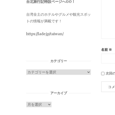
台北旅行記特設ページへGO！
台湾全土のホテルやグルメや観光スポッ
トの情報が満載です！
https://lade.jp/taiwan/
名前
※
カテゴリー
カ
次回
テ
ゴ
リ
アーカイブ
ー
ア
ー