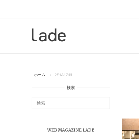
コ
ン
テ
ン
ホ
ツ
ー
へ
ム
ス
キ
ッ
ホーム
»
2E1A1745
プ
検索
WEB MAGAZINE LADE