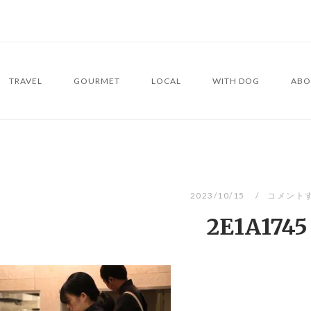
TRAVEL
GOURMET
LOCAL
WITH DOG
ABO
2023/10/15
コメント
2E1A1745