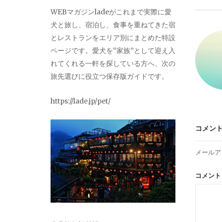
ビ
WEBマガジンladeがこれまで実際に愛
犬と旅し、宿泊し、食事を重ねてきた宿
ゲ
とレストランをエリア別にまとめた特設
ページです。愛犬を“家族”として迎え入
ー
れてくれる一軒を探している方へ、次の
旅先選びに役立つ保存版ガイドです。
シ
https://lade.jp/pet/
ョ
コメン
ン
メールア
コメン