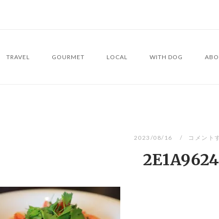
TRAVEL
GOURMET
LOCAL
WITH DOG
ABO
2023/08/16
コメント
2E1A9624