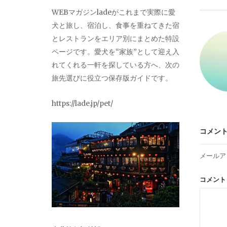
ビ
WEBマガジンladeがこれまで実際に愛
犬と旅し、宿泊し、食事を重ねてきた宿
ゲ
とレストランをエリア別にまとめた特設
ページです。愛犬を“家族”として迎え入
ー
れてくれる一軒を探している方へ、次の
旅先選びに役立つ保存版ガイドです。
シ
https://lade.jp/pet/
ョ
コメン
ン
メールア
コメン