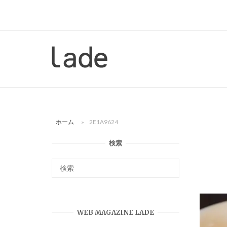
コ
ン
テ
ン
ホ
ツ
ー
へ
ム
ス
キ
ッ
ホーム
»
2E1A9624
プ
検索
WEB MAGAZINE LADE