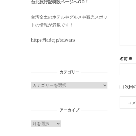
台北旅行記特設ページへGO！
台湾全土のホテルやグルメや観光スポッ
トの情報が満載です！
https://lade.jp/taiwan/
名前
※
カテゴリー
カ
次回
テ
ゴ
リ
アーカイブ
ー
ア
ー