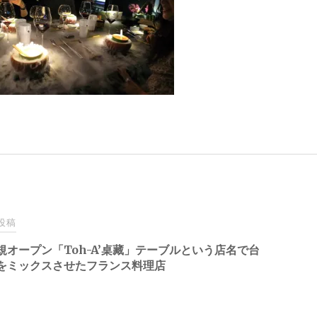
投稿
規オープン「Toh-A’桌藏」テーブルという店名で台
をミックスさせたフランス料理店