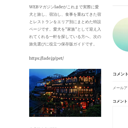
ビ
WEBマガジンladeがこれまで実際に愛
犬と旅し、宿泊し、食事を重ねてきた宿
ゲ
とレストランをエリア別にまとめた特設
ページです。愛犬を“家族”として迎え入
ー
れてくれる一軒を探している方へ、次の
旅先選びに役立つ保存版ガイドです。
シ
https://lade.jp/pet/
ョ
コメン
ン
メールア
コメン