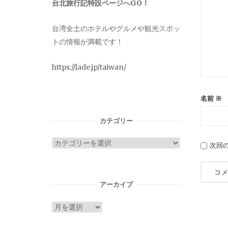
台北旅行記特設ページへGO！
台湾全土のホテルやグルメや観光スポッ
トの情報が満載です！
https://lade.jp/taiwan/
名前
※
カテゴリー
カ
次回
テ
ゴ
リ
アーカイブ
ー
ア
ー