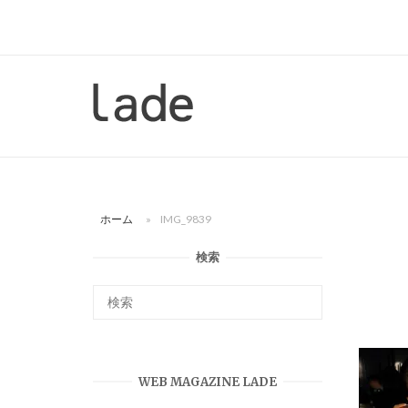
コ
ン
テ
ン
ホ
ツ
ー
へ
ム
ス
キ
ッ
ホーム
»
IMG_9839
プ
検索
WEB MAGAZINE LADE