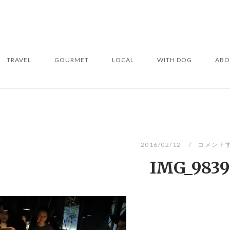
TRAVEL
GOURMET
LOCAL
WITH DOG
ABO
2016/02/12
コメント
IMG_9839