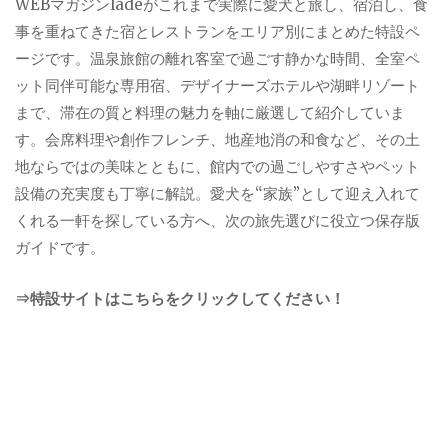
WEBマガジンladeがこれまで実際に愛犬と旅し、宿泊し、食
事を重ねてきた宿とレストランをエリア別にまとめた特設ペ
ージです。温泉旅館の離れ客室で過ごす静かな時間、全室ペ
ット同伴可能な専用宿、デザイナーズホテルや湖畔リゾート
まで、滞在の質と料理の魅力を軸に厳選して紹介していま
す。会席料理や創作フレンチ、地産地消の和食など、その土
地ならではの美味とともに、館内での過ごしやすさやペット
設備の充実度も丁寧に解説。愛犬を“家族”として迎え入れて
くれる一軒を探している方へ、次の旅先選びに役立つ保存版
ガイドです。
⇒特設サイトはこちらをクリックしてください！