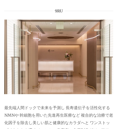
9RU
最先端人間ドックで未来を予測し 長寿遺伝子を活性化する
NMNや 幹細胞を用いた先進再生医療など 複合的な治療で老
化因子を除去し美しい肌と健康的なカラダへと ワンストッ