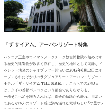
「ザ サイアム」アーバンリゾート特集
バンコク王室やウィマンメークチーク故宮博物院を始めとす
る歴史的建造物が数多く存在し、歴史的地区として閑静なド
ゥシット地区のチャオプラヤー川沿いに
2012年6月12日
にオ
ープンされたばかりのラグジュアリー・アーバン・リゾート
ホテル「
ザ・サイアム THE SIAM
」。こちらでの2泊3日
は、タイの首都バンコクという都会でありながらも、
一歩そこへ足を踏み入れれば、都会の喧騒から離れ、川沿い
であるがゆえのリゾート感に満ち溢れた素晴らしい5つ星ホテ