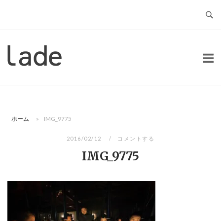
コ
ン
テ
ン
ホ
ツ
ー
へ
ム
ス
キ
ッ
ホーム
»
IMG_9775
プ
2016/02/12
コメントする
IMG_9775