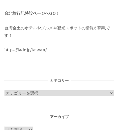
台北旅行記特設ページへGO！
台湾全土のホテルやグルメや観光スポットの情報が満載で
す！
https://lade.jp/taiwan/
カテゴリー
カ
テ
ゴ
リ
アーカイブ
ー
ア