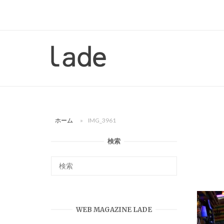
コ
ン
テ
ン
ホ
ツ
ー
へ
ム
ス
キ
ッ
ホーム
»
IMG_3961
プ
検索
WEB MAGAZINE LADE