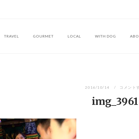
TRAVEL
GOURMET
LOCAL
WITH DOG
ABO
2016/10/14
コメント
img_3961