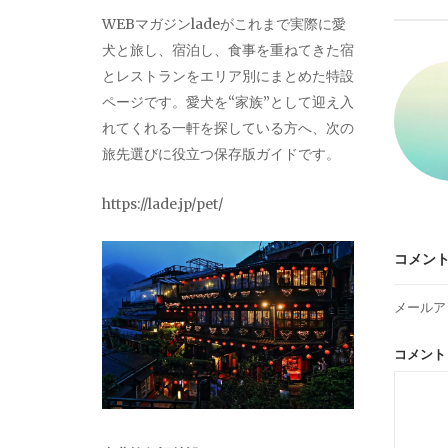
ビ
WEBマガジンladeがこれまで実際に愛
犬と旅し、宿泊し、食事を重ねてきた宿
ゲ
とレストランをエリア別にまとめた特設
ページです。愛犬を“家族”として迎え入
ー
れてくれる一軒を探している方へ、次の
旅先選びに役立つ保存版ガイドです。
シ
https://lade.jp/pet/
ョ
コメン
ン
メールア
コメン