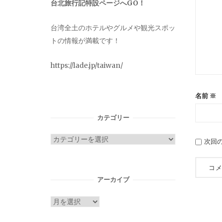
台北旅行記特設ページへGO！
台湾全土のホテルやグルメや観光スポッ
トの情報が満載です！
https://lade.jp/taiwan/
名前
※
カテゴリー
カ
次回
テ
ゴ
リ
アーカイブ
ー
ア
ー