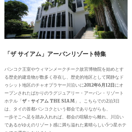
「ザ サイアム」アーバンリゾート特集
バンコク王室やウィマンメークチーク故宮博物院を始めとす
る歴史的建造物が数多く存在し、歴史的地区として閑静なド
ゥシット地区のチャオプラヤー川沿いに
2012年6月12日
にオ
ープンされたばかりのラグジュアリー・アーバン・リゾート
ホテル「
ザ・サイアム THE SIAM
」。こちらでの2泊3日
は、タイの首都バンコクという都会でありながらも、
一歩そこへ足を踏み入れれば、都会の喧騒から離れ、川沿い
であるがゆえのリゾート感に満ち溢れた素晴らしい5つ星ホテ