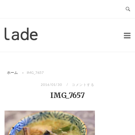
コ
ン
テ
ン
ホ
ツ
ー
へ
ム
ス
キ
ッ
ホーム
»
IMG_7657
プ
2016/01/30
コメントする
IMG_7657