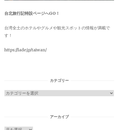
台北旅行記特設ページへGO！
台湾全土のホテルやグルメや観光スポットの情報が満載で
す！
https://lade.jp/taiwan/
カテゴリー
カ
テ
ゴ
リ
アーカイブ
ー
ア