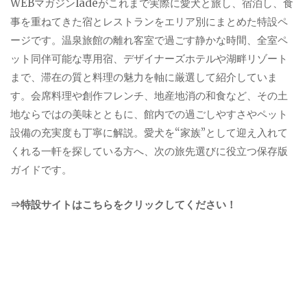
WEBマガジンladeがこれまで実際に愛犬と旅し、宿泊し、食
事を重ねてきた宿とレストランをエリア別にまとめた特設ペ
ージです。温泉旅館の離れ客室で過ごす静かな時間、全室ペ
ット同伴可能な専用宿、デザイナーズホテルや湖畔リゾート
まで、滞在の質と料理の魅力を軸に厳選して紹介していま
す。会席料理や創作フレンチ、地産地消の和食など、その土
地ならではの美味とともに、館内での過ごしやすさやペット
設備の充実度も丁寧に解説。愛犬を“家族”として迎え入れて
くれる一軒を探している方へ、次の旅先選びに役立つ保存版
ガイドです。
⇒特設サイトはこちらをクリックしてください！