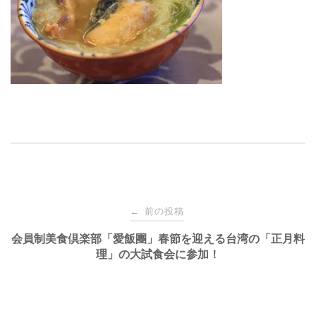
投
前の投稿
←
稿
会員制美食倶楽部「愛飯團」春節を迎える台湾の「正月料
理」の大試食会に参加！
ナ