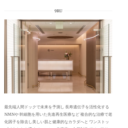
9RU
最先端人間ドックで未来を予測し 長寿遺伝子を活性化する
NMNや 幹細胞を用いた先進再生医療など 複合的な治療で老
化因子を除去し美しい肌と健康的なカラダへと ワンストッ