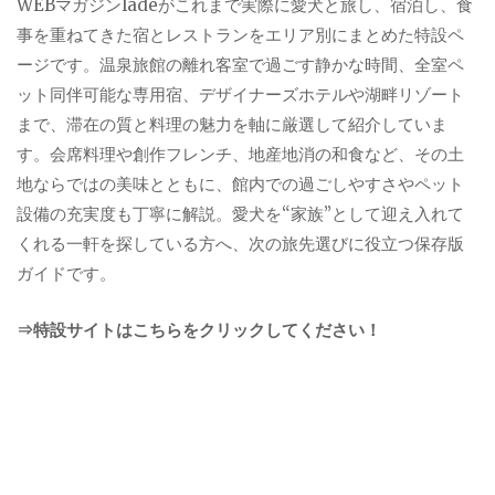
WEBマガジンladeがこれまで実際に愛犬と旅し、宿泊し、食
事を重ねてきた宿とレストランをエリア別にまとめた特設ペ
ージです。温泉旅館の離れ客室で過ごす静かな時間、全室ペ
ット同伴可能な専用宿、デザイナーズホテルや湖畔リゾート
まで、滞在の質と料理の魅力を軸に厳選して紹介していま
す。会席料理や創作フレンチ、地産地消の和食など、その土
地ならではの美味とともに、館内での過ごしやすさやペット
設備の充実度も丁寧に解説。愛犬を“家族”として迎え入れて
くれる一軒を探している方へ、次の旅先選びに役立つ保存版
ガイドです。
⇒特設サイトはこちらをクリックしてください！