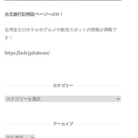
台北旅行記特設ページへGO！
台湾全土のホテルやグルメや観光スポットの情報が満載で
す！
https://lade.jp/taiwan/
カテゴリー
カ
テ
ゴ
リ
アーカイブ
ー
ア