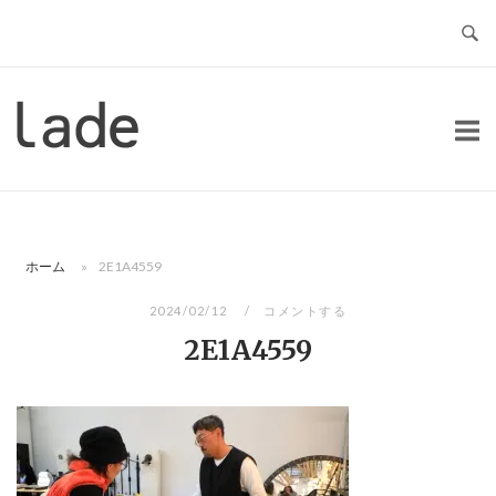
コ
ン
テ
ン
ホ
ツ
ー
へ
ム
ス
キ
ッ
ホーム
»
2E1A4559
プ
2024/02/12
コメントする
2E1A4559