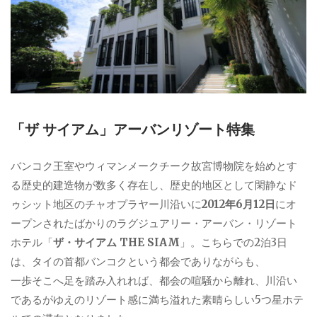
「ザ サイアム」アーバンリゾート特集
バンコク王室やウィマンメークチーク故宮博物院を始めとす
る歴史的建造物が数多く存在し、歴史的地区として閑静なド
ゥシット地区のチャオプラヤー川沿いに
2012年6月12日
にオ
ープンされたばかりのラグジュアリー・アーバン・リゾート
ホテル「
ザ・サイアム THE SIAM
」。こちらでの2泊3日
は、タイの首都バンコクという都会でありながらも、
一歩そこへ足を踏み入れれば、都会の喧騒から離れ、川沿い
であるがゆえのリゾート感に満ち溢れた素晴らしい5つ星ホテ