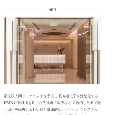
9RU
最先端人間ドックで未来を予測し 長寿遺伝子を活性化する
NMNや 幹細胞を用いた先進再生医療など 複合的な治療で老
化因子を除去し美しい肌と健康的なカラダへと ワンストッ