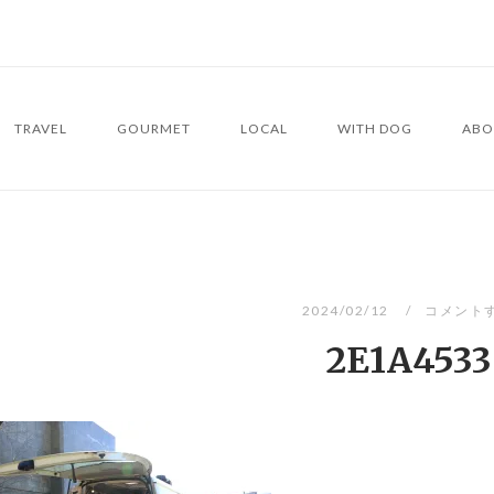
TRAVEL
GOURMET
LOCAL
WITH DOG
ABO
2024/02/12
コメント
2E1A4533