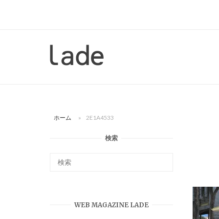
コ
ン
テ
ン
ホ
ツ
ー
へ
ム
ス
キ
ッ
ホーム
»
2E1A4533
プ
検索
WEB MAGAZINE LADE