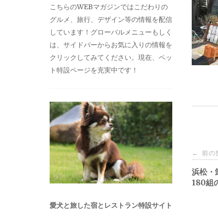
こちらのWEBマガジンではこだわりの
グルメ、旅行、デザイン等の情報を配信
しています！グローバルメニューもしく
は、サイドバーからお気に入りの情報を
クリックしてみてください。現在、ペッ
ト特設ページを充実中です！
投
前の
←
稿
浜松・卸
180
ナ
愛犬と旅した宿とレストラン特設サイト