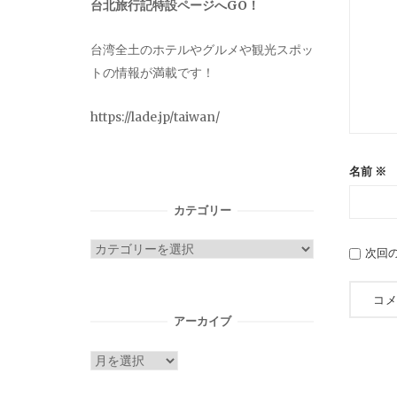
台北旅行記特設ページへGO！
台湾全土のホテルやグルメや観光スポッ
トの情報が満載です！
https://lade.jp/taiwan/
名前
※
カテゴリー
カ
次回
テ
ゴ
リ
アーカイブ
ー
ア
ー