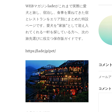
ビ
WEBマガジンladeがこれまで実際に愛
犬と旅し、宿泊し、食事を重ねてきた宿
ゲ
とレストランをエリア別にまとめた特設
ページです。愛犬を“家族”として迎え入
ー
れてくれる一軒を探している方へ、次の
旅先選びに役立つ保存版ガイドです。
シ
https://lade.jp/pet/
ョ
コメン
ン
メールア
コメン