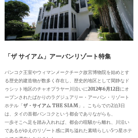
「ザ サイアム」アーバンリゾート特集
バンコク王室やウィマンメークチーク故宮博物院を始めとす
る歴史的建造物が数多く存在し、歴史的地区として閑静なド
ゥシット地区のチャオプラヤー川沿いに
2012年6月12日
にオ
ープンされたばかりのラグジュアリー・アーバン・リゾート
ホテル「
ザ・サイアム THE SIAM
」。こちらでの2泊3日
は、タイの首都バンコクという都会でありながらも、
一歩そこへ足を踏み入れれば、都会の喧騒から離れ、川沿い
であるがゆえのリゾート感に満ち溢れた素晴らしい5つ星ホテ