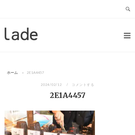
コ
ン
テ
ン
ホ
ツ
ー
へ
ム
ス
キ
ッ
ホーム
»
2E1A4457
プ
2024/02/12
コメントする
2E1A4457