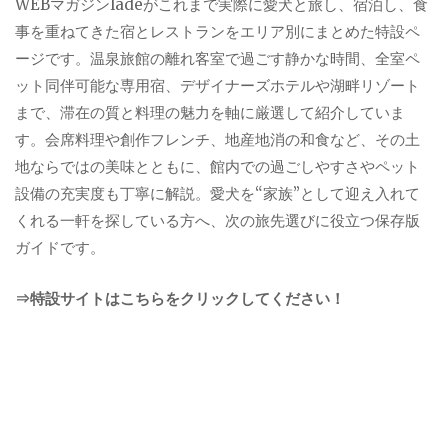
WEBマガジンladeがこれまで実際に愛犬と旅し、宿泊し、食
事を重ねてきた宿とレストランをエリア別にまとめた特設ペ
ージです。温泉旅館の離れ客室で過ごす静かな時間、全室ペ
ット同伴可能な専用宿、デザイナーズホテルや湖畔リゾート
まで、滞在の質と料理の魅力を軸に厳選して紹介していま
す。会席料理や創作フレンチ、地産地消の和食など、その土
地ならではの美味とともに、館内での過ごしやすさやペット
設備の充実度も丁寧に解説。愛犬を“家族”として迎え入れて
くれる一軒を探している方へ、次の旅先選びに役立つ保存版
ガイドです。
⇒特設サイトはこちらをクリックしてください！