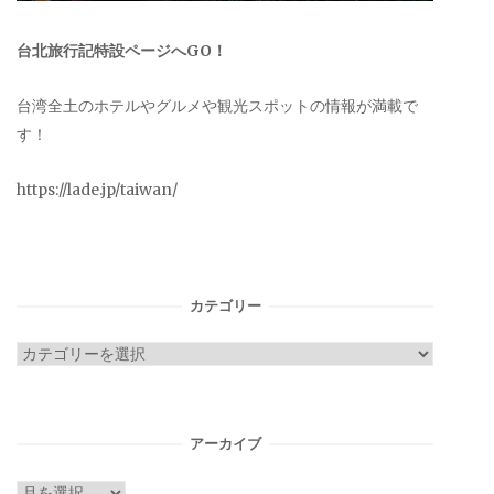
台北旅行記特設ページへGO！
台湾全土のホテルやグルメや観光スポットの情報が満載で
す！
https://lade.jp/taiwan/
カテゴリー
カ
テ
ゴ
リ
アーカイブ
ー
ア