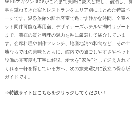
WEBマガジンladeがこれまで実際に愛犬と旅し、宿泊し、食
事を重ねてきた宿とレストランをエリア別にまとめた特設ペ
ージです。温泉旅館の離れ客室で過ごす静かな時間、全室ペ
ット同伴可能な専用宿、デザイナーズホテルや湖畔リゾート
まで、滞在の質と料理の魅力を軸に厳選して紹介していま
す。会席料理や創作フレンチ、地産地消の和食など、その土
地ならではの美味とともに、館内での過ごしやすさやペット
設備の充実度も丁寧に解説。愛犬を“家族”として迎え入れて
くれる一軒を探している方へ、次の旅先選びに役立つ保存版
ガイドです。
⇒特設サイトはこちらをクリックしてください！