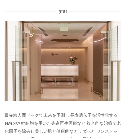
9RU
最先端人間ドックで未来を予測し 長寿遺伝子を活性化する
NMNや 幹細胞を用いた先進再生医療など 複合的な治療で老
化因子を除去し美しい肌と健康的なカラダへと ワンストッ