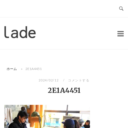
コ
ン
テ
ン
ホ
ツ
ー
へ
ム
ス
キ
ッ
ホーム
»
2E1A4451
プ
2024/02/12
コメントする
2E1A4451