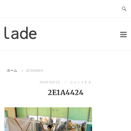
コ
ン
テ
ン
ホ
ツ
ー
へ
ム
ス
キ
ッ
ホーム
»
2E1A4424
プ
2024/02/12
コメントする
2E1A4424