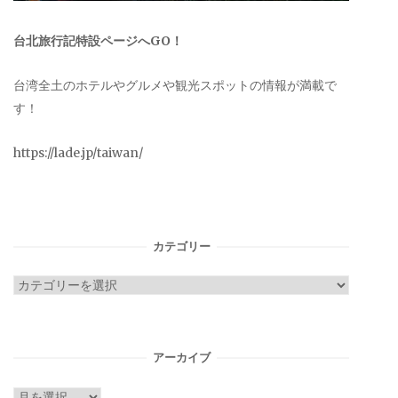
台北旅行記特設ページへGO！
台湾全土のホテルやグルメや観光スポットの情報が満載で
す！
https://lade.jp/taiwan/
カテゴリー
カ
テ
ゴ
リ
アーカイブ
ー
ア