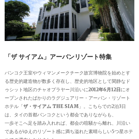
「ザ サイアム」アーバンリゾート特集
バンコク王室やウィマンメークチーク故宮博物院を始めとす
る歴史的建造物が数多く存在し、歴史的地区として閑静なド
ゥシット地区のチャオプラヤー川沿いに
2012年6月12日
にオ
ープンされたばかりのラグジュアリー・アーバン・リゾート
ホテル「
ザ・サイアム THE SIAM
」。こちらでの2泊3日
は、タイの首都バンコクという都会でありながらも、
一歩そこへ足を踏み入れれば、都会の喧騒から離れ、川沿い
であるがゆえのリゾート感に満ち溢れた素晴らしい5つ星ホテ