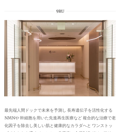
9RU
最先端人間ドックで未来を予測し 長寿遺伝子を活性化する
NMNや 幹細胞を用いた先進再生医療など 複合的な治療で老
化因子を除去し美しい肌と健康的なカラダへと ワンストッ