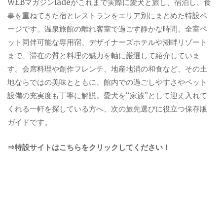
WEBマガジンladeがこれまで実際に愛犬と旅し、宿泊し、食
事を重ねてきた宿とレストランをエリア別にまとめた特設ペ
ージです。温泉旅館の離れ客室で過ごす静かな時間、全室ペ
ット同伴可能な専用宿、デザイナーズホテルや湖畔リゾート
まで、滞在の質と料理の魅力を軸に厳選して紹介していま
す。会席料理や創作フレンチ、地産地消の和食など、その土
地ならではの美味とともに、館内での過ごしやすさやペット
設備の充実度も丁寧に解説。愛犬を“家族”として迎え入れて
くれる一軒を探している方へ、次の旅先選びに役立つ保存版
ガイドです。
⇒特設サイトはこちらをクリックしてください！