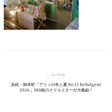
投
前の投稿
←
稿
浜松・卸本町「アリィの冬と夏 Re.13 Refulgent
2024」180組のクリエイターが大集結！
ナ