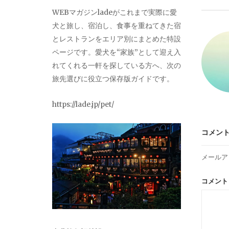
ビ
WEBマガジンladeがこれまで実際に愛
犬と旅し、宿泊し、食事を重ねてきた宿
ゲ
とレストランをエリア別にまとめた特設
ページです。愛犬を“家族”として迎え入
ー
れてくれる一軒を探している方へ、次の
旅先選びに役立つ保存版ガイドです。
シ
https://lade.jp/pet/
ョ
コメン
ン
メールア
コメン