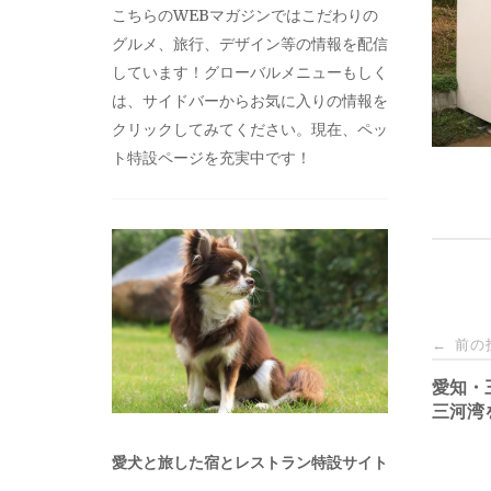
こちらのWEBマガジンではこだわりの
グルメ、旅行、デザイン等の情報を配信
しています！グローバルメニューもしく
は、サイドバーからお気に入りの情報を
クリックしてみてください。現在、ペッ
ト特設ページを充実中です！
投
前の
←
稿
愛知・
三河湾
ナ
愛犬と旅した宿とレストラン特設サイト