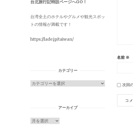
台北旅行記特設ページへGO！
台湾全土のホテルやグルメや観光スポッ
トの情報が満載です！
https://lade.jp/taiwan/
名前
※
カテゴリー
カ
次回
テ
ゴ
リ
アーカイブ
ー
ア
ー