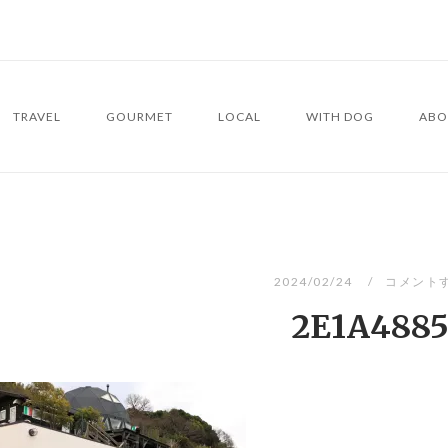
TRAVEL
GOURMET
LOCAL
WITH DOG
ABO
2024/02/24
コメント
2E1A488