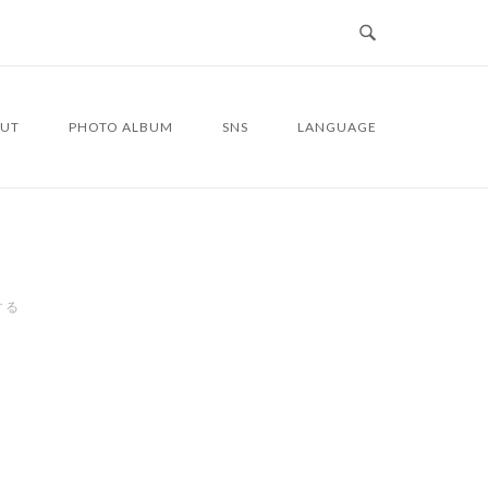
UT
PHOTO ALBUM
SNS
LANGUAGE
する
5