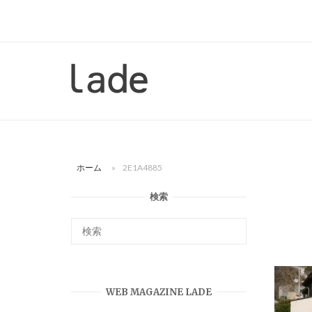
コ
ン
テ
ン
ホ
ツ
ー
へ
ム
ス
キ
ッ
ホーム
»
2E1A4885
プ
検索
WEB MAGAZINE LADE