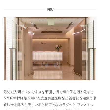
9RU
最先端人間ドックで未来を予測し 長寿遺伝子を活性化する
NMNや 幹細胞を用いた先進再生医療など 複合的な治療で老
化因子を除去し美しい肌と健康的なカラダへと ワンストッ