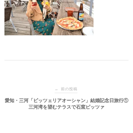
投
前の投稿
←
稿
愛知・三河「ピッツェリアオーシャン」結婚記念日旅行①
三河湾を望むテラスで石窯ピッツァ
ナ