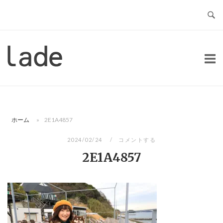
コ
ン
テ
ン
ホ
ツ
ー
へ
ム
ス
キ
ッ
ホーム
»
2E1A4857
プ
2024/02/24
コメントする
2E1A4857