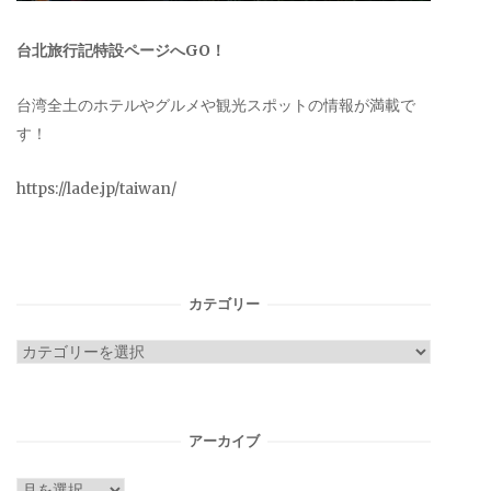
台北旅行記特設ページへGO！
台湾全土のホテルやグルメや観光スポットの情報が満載で
す！
https://lade.jp/taiwan/
カテゴリー
カ
テ
ゴ
リ
アーカイブ
ー
ア