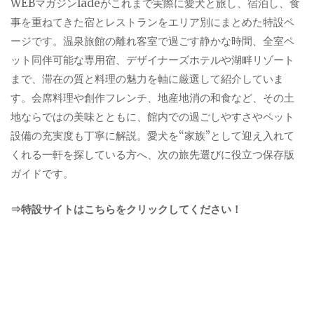
WEBマガジンladeがこれまで実際に愛犬と旅し、宿泊し、食
事を重ねてきた宿とレストランをエリア別にまとめた特設ペ
ージです。温泉旅館の離れ客室で過ごす静かな時間、全室ペ
ット同伴可能な専用宿、デザイナーズホテルや湖畔リゾート
まで、滞在の質と料理の魅力を軸に厳選して紹介していま
す。会席料理や創作フレンチ、地産地消の和食など、その土
地ならではの美味とともに、館内での過ごしやすさやペット
設備の充実度も丁寧に解説。愛犬を“家族”として迎え入れて
くれる一軒を探している方へ、次の旅先選びに役立つ保存版
ガイドです。
⇒特設サイトはこちらをクリックしてください！