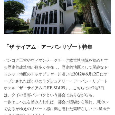
「ザ サイアム」アーバンリゾート特集
バンコク王室やウィマンメークチーク故宮博物院を始めとす
る歴史的建造物が数多く存在し、歴史的地区として閑静なド
ゥシット地区のチャオプラヤー川沿いに
2012年6月12日
にオ
ープンされたばかりのラグジュアリー・アーバン・リゾート
ホテル「
ザ・サイアム THE SIAM
」。こちらでの2泊3日
は、タイの首都バンコクという都会でありながらも、
一歩そこへ足を踏み入れれば、都会の喧騒から離れ、川沿い
であるがゆえのリゾート感に満ち溢れた素晴らしい5つ星ホテ