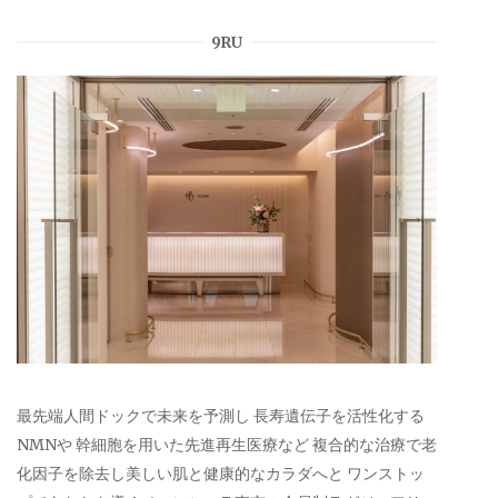
9RU
最先端人間ドックで未来を予測し 長寿遺伝子を活性化する
NMNや 幹細胞を用いた先進再生医療など 複合的な治療で老
化因子を除去し美しい肌と健康的なカラダへと ワンストッ