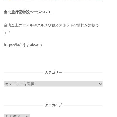
台北旅行記特設ページへGO！
台湾全土のホテルやグルメや観光スポットの情報が満載で
す！
https://lade.jp/taiwan/
カテゴリー
カ
テ
ゴ
リ
アーカイブ
ー
ア