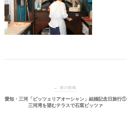
投
前の投稿
←
稿
愛知・三河「ピッツェリアオーシャン」結婚記念日旅行①
三河湾を望むテラスで石窯ピッツァ
ナ