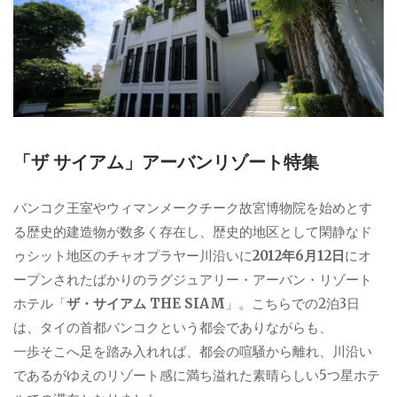
「ザ サイアム」アーバンリゾート特集
バンコク王室やウィマンメークチーク故宮博物院を始めとす
る歴史的建造物が数多く存在し、歴史的地区として閑静なド
ゥシット地区のチャオプラヤー川沿いに
2012年6月12日
にオ
ープンされたばかりのラグジュアリー・アーバン・リゾート
ホテル「
ザ・サイアム THE SIAM
」。こちらでの2泊3日
は、タイの首都バンコクという都会でありながらも、
一歩そこへ足を踏み入れれば、都会の喧騒から離れ、川沿い
であるがゆえのリゾート感に満ち溢れた素晴らしい5つ星ホテ