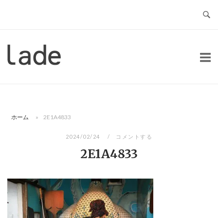
コ
ン
テ
ン
ホ
ツ
ー
へ
ム
ス
キ
ッ
ホーム
»
2E1A4833
プ
2024/02/24
コメントする
2E1A4833