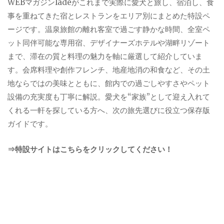
WEBマガジンladeがこれまで実際に愛犬と旅し、宿泊し、食
事を重ねてきた宿とレストランをエリア別にまとめた特設ペ
ージです。温泉旅館の離れ客室で過ごす静かな時間、全室ペ
ット同伴可能な専用宿、デザイナーズホテルや湖畔リゾート
まで、滞在の質と料理の魅力を軸に厳選して紹介していま
す。会席料理や創作フレンチ、地産地消の和食など、その土
地ならではの美味とともに、館内での過ごしやすさやペット
設備の充実度も丁寧に解説。愛犬を“家族”として迎え入れて
くれる一軒を探している方へ、次の旅先選びに役立つ保存版
ガイドです。
⇒特設サイトはこちらをクリックしてください！