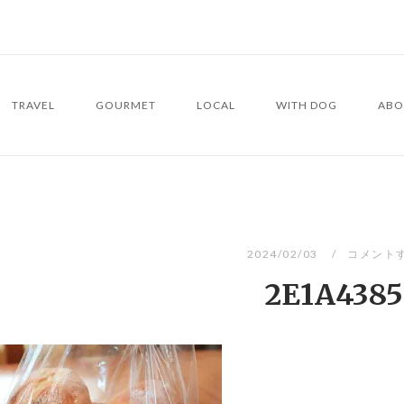
TRAVEL
GOURMET
LOCAL
WITH DOG
ABO
2024/02/03
コメント
2E1A4385