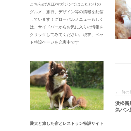
こちらのWEBマガジンではこだわりの
グルメ、旅行、デザイン等の情報を配信
しています！グローバルメニューもしく
は、サイドバーからお気に入りの情報を
クリックしてみてください。現在、ペッ
ト特設ページを充実中です！
投
前の
←
稿
浜松新
気パン
ナ
愛犬と旅した宿とレストラン特設サイト