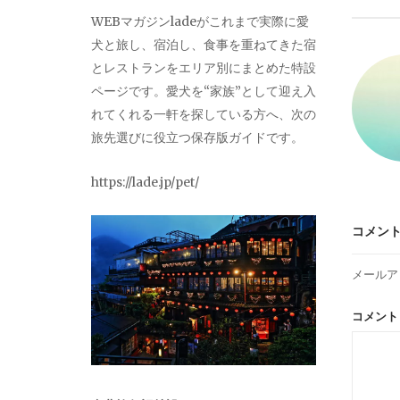
ビ
WEBマガジンladeがこれまで実際に愛
犬と旅し、宿泊し、食事を重ねてきた宿
ゲ
とレストランをエリア別にまとめた特設
ページです。愛犬を“家族”として迎え入
ー
れてくれる一軒を探している方へ、次の
旅先選びに役立つ保存版ガイドです。
シ
https://lade.jp/pet/
ョ
コメン
ン
メールア
コメン