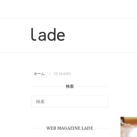
コ
ン
テ
ン
ホ
ツ
ー
へ
ム
ス
キ
ッ
ホーム
»
2E1A4385
プ
検索
WEB MAGAZINE LADE