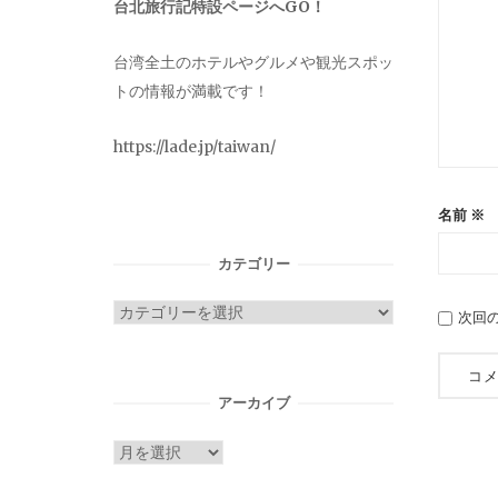
台北旅行記特設ページへGO！
台湾全土のホテルやグルメや観光スポッ
トの情報が満載です！
https://lade.jp/taiwan/
名前
※
カテゴリー
カ
次回
テ
ゴ
リ
アーカイブ
ー
ア
ー