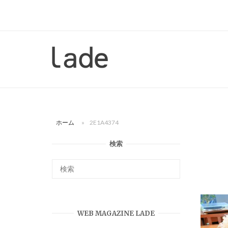
コ
ン
テ
ン
ホ
ツ
ー
へ
ム
ス
キ
ッ
ホーム
»
2E1A4374
プ
検索
WEB MAGAZINE LADE