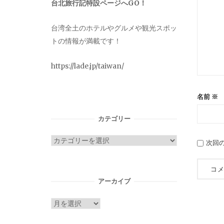
台北旅行記特設ページへGO！
台湾全土のホテルやグルメや観光スポッ
トの情報が満載です！
https://lade.jp/taiwan/
名前
※
カテゴリー
カ
次回
テ
ゴ
リ
アーカイブ
ー
ア
ー