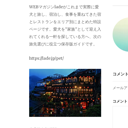
ビ
WEBマガジンladeがこれまで実際に愛
犬と旅し、宿泊し、食事を重ねてきた宿
ゲ
とレストランをエリア別にまとめた特設
ページです。愛犬を“家族”として迎え入
ー
れてくれる一軒を探している方へ、次の
旅先選びに役立つ保存版ガイドです。
シ
https://lade.jp/pet/
ョ
コメン
ン
メールア
コメン