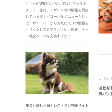
こちらのWEBマガジンではこだわりの
グルメ、旅行、デザイン等の情報を配信
しています！グローバルメニューもしく
は、サイドバーからお気に入りの情報を
クリックしてみてください。現在、ペッ
ト特設ページを充実中です！
投
前の
←
稿
浜松新
気パン
ナ
愛犬と旅した宿とレストラン特設サイト