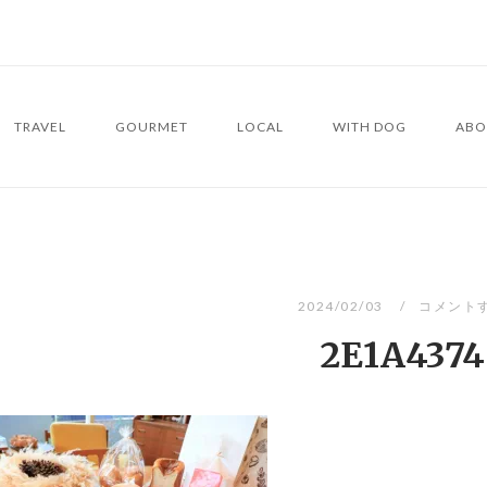
TRAVEL
GOURMET
LOCAL
WITH DOG
ABO
2024/02/03
コメント
2E1A4374