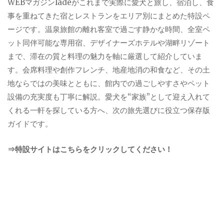
WEBマガジンladeがこれまで実際に愛犬と旅し、宿泊し、食
事を重ねてきた宿とレストランをエリア別にまとめた特設ペ
ージです。温泉旅館の離れ客室で過ごす静かな時間、全室ペ
ット同伴可能な専用宿、デザイナーズホテルや湖畔リゾート
まで、滞在の質と料理の魅力を軸に厳選して紹介していま
す。会席料理や創作フレンチ、地産地消の和食など、その土
地ならではの美味とともに、館内での過ごしやすさやペット
設備の充実度も丁寧に解説。愛犬を“家族”として迎え入れて
くれる一軒を探している方へ、次の旅先選びに役立つ保存版
ガイドです。
⇒特設サイトはこちらをクリックしてください！