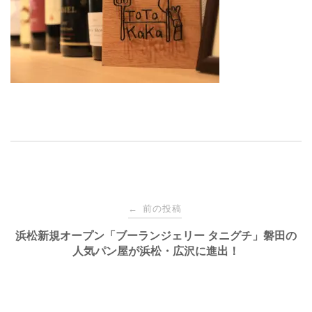
投
前の投稿
←
稿
浜松新規オープン「ブーランジェリー タニグチ」磐田の
人気パン屋が浜松・広沢に進出！
ナ