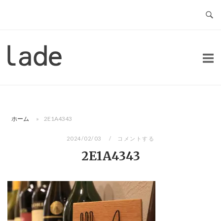
コ
ン
テ
ン
ホ
ツ
ー
へ
ム
ス
キ
ッ
ホーム
»
2E1A4343
プ
2024/02/03
コメントする
2E1A4343