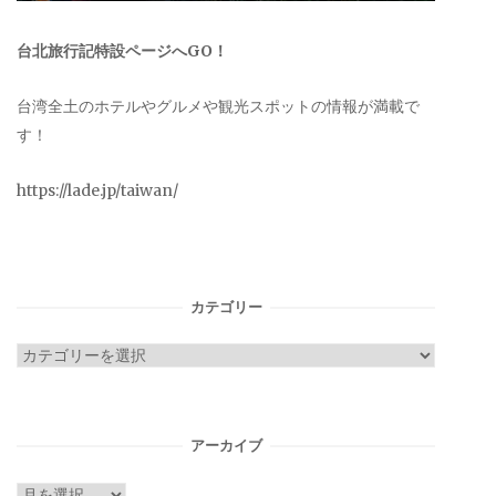
台北旅行記特設ページへGO！
台湾全土のホテルやグルメや観光スポットの情報が満載で
す！
https://lade.jp/taiwan/
カテゴリー
カ
テ
ゴ
リ
アーカイブ
ー
ア