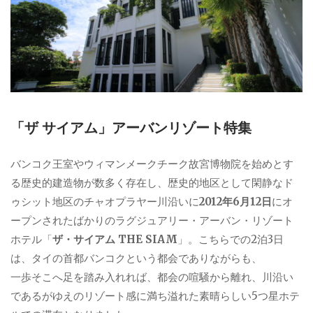
「ザ サイアム」アーバンリゾート特集
バンコク王室やウィマンメークチーク故宮博物院を始めとす
る歴史的建造物が数多く存在し、歴史的地区として閑静なド
ゥシット地区のチャオプラヤー川沿いに
2012年6月12日
にオ
ープンされたばかりのラグジュアリー・アーバン・リゾート
ホテル「
ザ・サイアム THE SIAM
」。こちらでの2泊3日
は、タイの首都バンコクという都会でありながらも、
一歩そこへ足を踏み入れれば、都会の喧騒から離れ、川沿い
であるがゆえのリゾート感に満ち溢れた素晴らしい5つ星ホテ