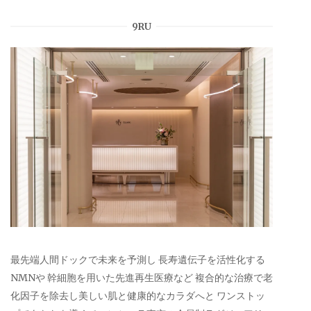
9RU
最先端人間ドックで未来を予測し 長寿遺伝子を活性化する
NMNや 幹細胞を用いた先進再生医療など 複合的な治療で老
化因子を除去し美しい肌と健康的なカラダへと ワンストッ