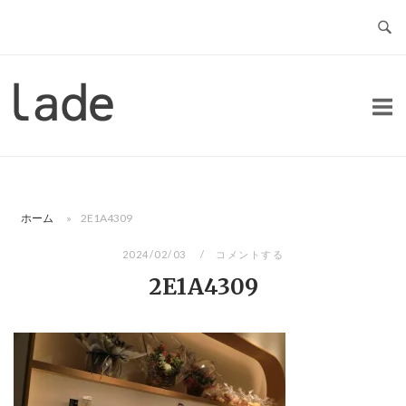
コ
ン
テ
ン
ホ
ツ
ー
へ
ム
ス
キ
ッ
ホーム
»
2E1A4309
プ
2024/02/03
コメントする
2E1A4309