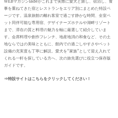
WEBマガジンladeがこれまで実際に愛犬と旅し、宿泊し、食
事を重ねてきた宿とレストランをエリア別にまとめた特設ペ
ージです。温泉旅館の離れ客室で過ごす静かな時間、全室ペ
ット同伴可能な専用宿、デザイナーズホテルや湖畔リゾート
まで、滞在の質と料理の魅力を軸に厳選して紹介していま
す。会席料理や創作フレンチ、地産地消の和食など、その土
地ならではの美味とともに、館内での過ごしやすさやペット
設備の充実度も丁寧に解説。愛犬を“家族”として迎え入れて
くれる一軒を探している方へ、次の旅先選びに役立つ保存版
ガイドです。
⇒特設サイトはこちらをクリックしてください！