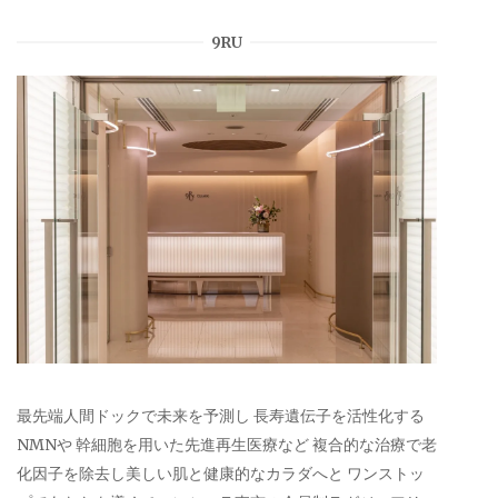
9RU
最先端人間ドックで未来を予測し 長寿遺伝子を活性化する
NMNや 幹細胞を用いた先進再生医療など 複合的な治療で老
化因子を除去し美しい肌と健康的なカラダへと ワンストッ