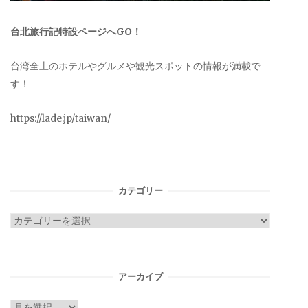
台北旅行記特設ページへGO！
台湾全土のホテルやグルメや観光スポットの情報が満載で
す！
https://lade.jp/taiwan/
カテゴリー
カ
テ
ゴ
リ
アーカイブ
ー
ア