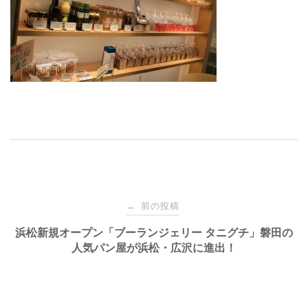
投
前の投稿
←
稿
浜松新規オープン「ブーランジェリー タニグチ」磐田の
人気パン屋が浜松・広沢に進出！
ナ