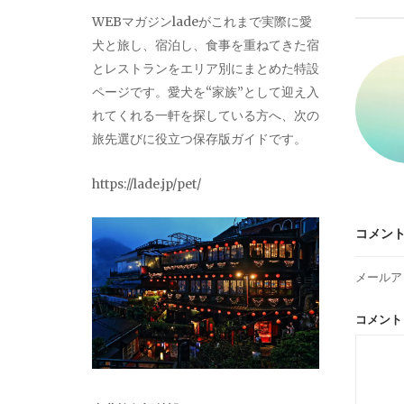
ビ
WEBマガジンladeがこれまで実際に愛
犬と旅し、宿泊し、食事を重ねてきた宿
ゲ
とレストランをエリア別にまとめた特設
ページです。愛犬を“家族”として迎え入
ー
れてくれる一軒を探している方へ、次の
旅先選びに役立つ保存版ガイドです。
シ
https://lade.jp/pet/
ョ
コメン
ン
メールア
コメン