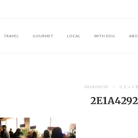
TRAVEL
GOURMET
LOCAL
WITH DOG
ABO
2024/02/03
コメント
2E1A4292