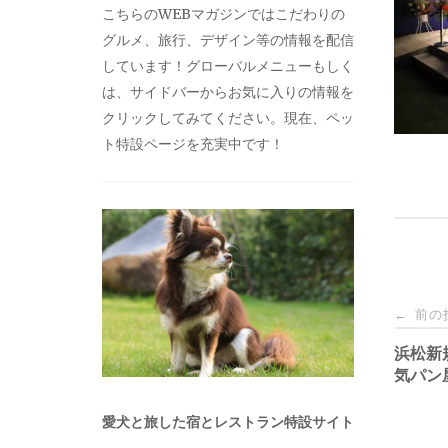
こちらのWEBマガジンではこだわりの
グルメ、旅行、デザイン等の情報を配信
しています！グローバルメニューもしく
は、サイドバーからお気に入りの情報を
クリックしてみてください。現在、ペッ
ト特設ページを充実中です！
投
前の
←
稿
浜松新
気パン
ナ
愛犬と旅した宿とレストラン特設サイト