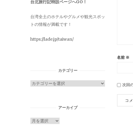
台北旅行記特設ページへGO！
台湾全土のホテルやグルメや観光スポッ
トの情報が満載です！
https://lade.jp/taiwan/
名前
※
カテゴリー
カ
次回
テ
ゴ
リ
アーカイブ
ー
ア
ー