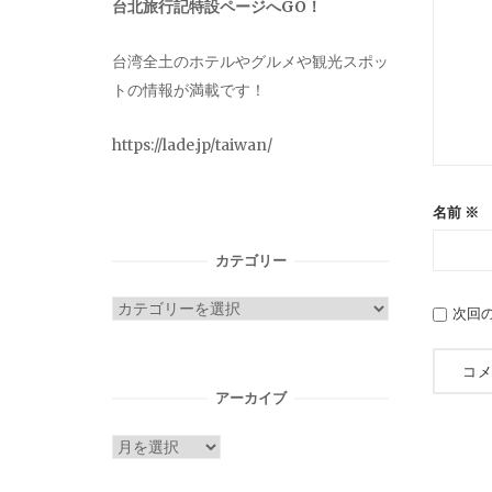
台北旅行記特設ページへGO！
台湾全土のホテルやグルメや観光スポッ
トの情報が満載です！
https://lade.jp/taiwan/
名前
※
カテゴリー
カ
次回
テ
ゴ
リ
アーカイブ
ー
ア
ー