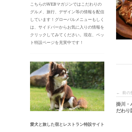
こちらのWEBマガジンではこだわりの
グルメ、旅行、デザイン等の情報を配信
しています！グローバルメニューもしく
は、サイドバーからお気に入りの情報を
クリックしてみてください。現在、ペッ
ト特設ページを充実中です！
投
前の
←
稿
掛川・
だわり
ナ
愛犬と旅した宿とレストラン特設サイト