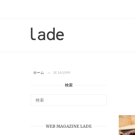
コ
ン
テ
ン
ホ
ツ
ー
へ
ム
ス
キ
ッ
ホーム
»
2E1A1099
プ
検索
WEB MAGAZINE LADE