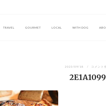
TRAVEL
GOURMET
LOCAL
WITH DOG
ABO
2023/09/18
コメント
2E1A1099