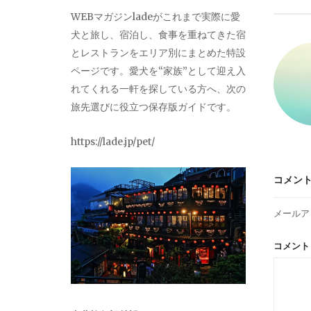
ビ
WEBマガジンladeがこれまで実際に愛
犬と旅し、宿泊し、食事を重ねてきた宿
ゲ
とレストランをエリア別にまとめた特設
ページです。愛犬を“家族”として迎え入
ー
れてくれる一軒を探している方へ、次の
旅先選びに役立つ保存版ガイドです。
シ
https://lade.jp/pet/
ョ
コメン
ン
メールア
コメン