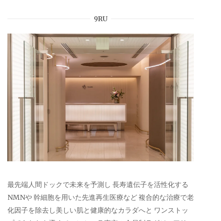
9RU
最先端人間ドックで未来を予測し 長寿遺伝子を活性化する
NMNや 幹細胞を用いた先進再生医療など 複合的な治療で老
化因子を除去し美しい肌と健康的なカラダへと ワンストッ