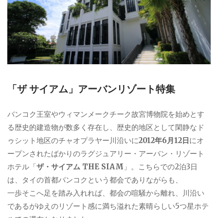
「ザ サイアム」アーバンリゾート特集
バンコク王室やウィマンメークチーク故宮博物院を始めとす
る歴史的建造物が数多く存在し、歴史的地区として閑静なド
ゥシット地区のチャオプラヤー川沿いに
2012年6月12日
にオ
ープンされたばかりのラグジュアリー・アーバン・リゾート
ホテル「
ザ・サイアム THE SIAM
」。こちらでの2泊3日
は、タイの首都バンコクという都会でありながらも、
一歩そこへ足を踏み入れれば、都会の喧騒から離れ、川沿い
であるがゆえのリゾート感に満ち溢れた素晴らしい5つ星ホテ