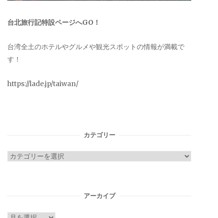
台北旅行記特設ページへGO！
台湾全土のホテルやグルメや観光スポットの情報が満載で
す！
https://lade.jp/taiwan/
カテゴリー
カ
テ
ゴ
リ
アーカイブ
ー
ア