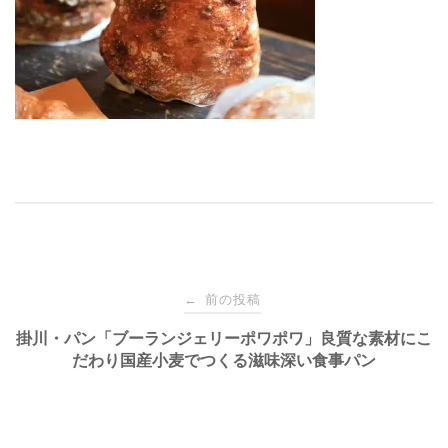
投
前の投稿
←
稿
掛川・パン「ブーランジェリーポワポワ」良質な素材にこ
だわり国産小麦でつくる滋味深い食事パン
ナ