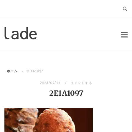
コ
ン
テ
ン
ホ
ツ
ー
へ
ム
ス
キ
ッ
ホーム
»
2E1A1097
プ
2023/09/18
コメントする
2E1A1097