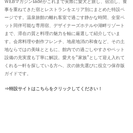
WEBマガジンladeがこれまで実際に愛犬と旅し、宿泊し、食
事を重ねてきた宿とレストランをエリア別にまとめた特設ペ
ージです。温泉旅館の離れ客室で過ごす静かな時間、全室ペ
ット同伴可能な専用宿、デザイナーズホテルや湖畔リゾート
まで、滞在の質と料理の魅力を軸に厳選して紹介していま
す。会席料理や創作フレンチ、地産地消の和食など、その土
地ならではの美味とともに、館内での過ごしやすさやペット
設備の充実度も丁寧に解説。愛犬を“家族”として迎え入れて
くれる一軒を探している方へ、次の旅先選びに役立つ保存版
ガイドです。
⇒特設サイトはこちらをクリックしてください！