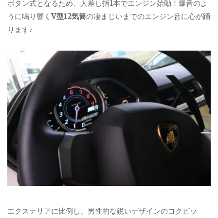
ボタン式となるため、人差し指1本でエンジン始動！爆音のよ
うに鳴り響く
V型12気筒
の凄まじいまでのエンジン音に心が踊
ります♪
エクステリアに比例し、男性的な鋭いデザインのコクピッ