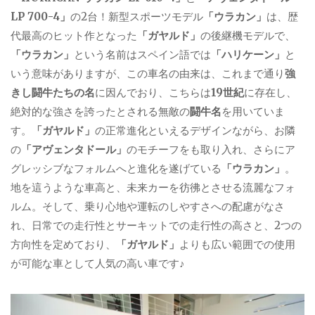
LP 700-4」
の2台！新型スポーツモデル
「ウラカン」
は、歴
代最高のヒット作となった
「ガヤルド」
の後継機モデルで、
「ウラカン」
という名前はスペイン語では
「ハリケーン」
と
いう意味がありますが、この車名の由来は、これまで通り
強
きし闘牛たちの名
に因んでおり、こちらは
19世紀
に存在し、
絶対的な強さを誇ったとされる無敵の
闘牛名
を用いていま
す。
「ガヤルド」
の正常進化といえるデザインながら、お隣
の
「アヴェンタドール」
のモチーフをも取り入れ、さらにア
グレッシブなフォルムへと進化を遂げている
「ウラカン」
。
地を這うような車高と、未来カーを彷彿とさせる流麗なフォ
ルム。そして、乗り心地や運転のしやすさへの配慮がなさ
れ、日常での走行性とサーキットでの走行性の高さと、2つの
方向性を定めており、
「ガヤルド」
よりも広い範囲での使用
が可能な車として人気の高い車です♪