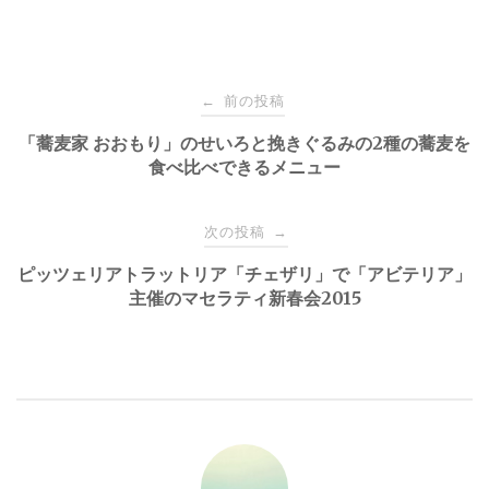
投
前の投稿
←
稿
「蕎麦家 おおもり」のせいろと挽きぐるみの2種の蕎麦を
食べ比べできるメニュー
ナ
次の投稿
→
ビ
ピッツェリアトラットリア「チェザリ」で「アビテリア」
主催のマセラティ新春会2015
ゲ
ー
シ