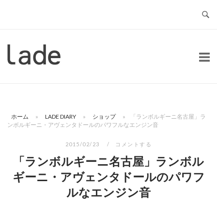
コ
ン
テ
ン
ホ
ツ
ー
へ
ム
ス
キ
ッ
ホーム
»
LADE DIARY
»
ショップ
»
「ランボルギーニ名古屋」ラ
プ
ンボルギーニ・アヴェンタドールのパワフルなエンジン音
2015/02/23
コメントする
「ランボルギーニ名古屋」ランボル
ギーニ・アヴェンタドールのパワフ
ルなエンジン音