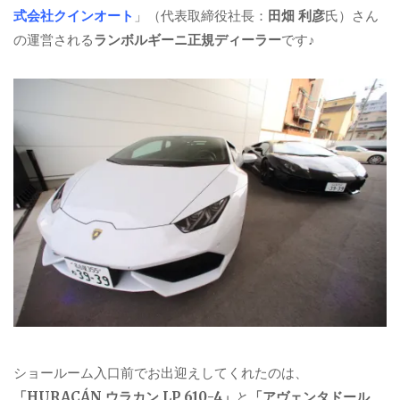
式会社クインオート
」（代表取締役社長：
田畑 利彦
氏）さん
の運営される
ランボルギーニ正規ディーラー
です♪
ショールーム入口前でお出迎えしてくれたのは、
「HURACÁN ウラカン LP 610-4」
と
「アヴェンタドール