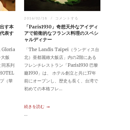
2016/02/18
コメントする
出す本
「Paris1930」奇想天外なアイディ
代表す
アで前衛的なフランス料理のスペシ
ャルディナー
loria
「The Landis Taipei（ランディス台
王子大飯
北）亜都麗緻大飯店」内の2階にある
と同系列
フレンチレストラン「Paris1930 巴黎
HOTEL
廳1930」は、 ホテル創立と共に37年
ープ（華
前にオープンし、歴史も長く、台湾で
初めての本格フレ...
続きを読む
...