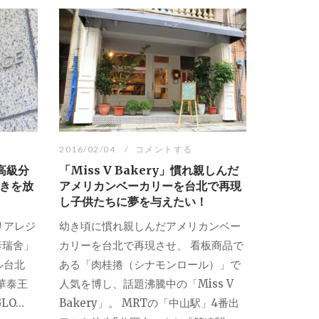
2016/02/04
コメントする
」高級分
「Miss V Bakery」慣れ親しんだ
きを放
アメリカンベーカリーを台北で再現
し子供たちに夢を与えたい！
リアレジ
幼き頃に慣れ親しんだアメリカンベー
華泰瑞舍」
カリーを台北で再現させ、 看板商品で
ル台北
ある「肉桂捲（シナモンロール）」で
i 華泰王
人気を博し、話題沸騰中の「Miss V
...
Bakery」。 MRTの「中山駅」4番出