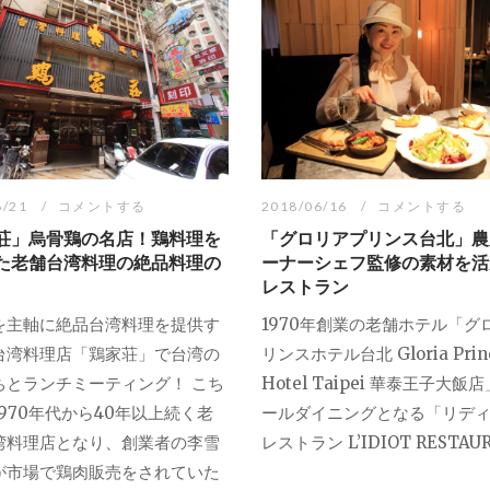
6/21
コメントする
2018/06/16
コメントする
荘」烏骨鶏の名店！鶏料理を
「グロリアプリンス台北」農
た老舗台湾料理の絶品料理の
ーナーシェフ監修の素材を活
レストラン
を主軸に絶品台湾料理を提供す
1970年創業の老舗ホテル「グ
台湾料理店「鶏家荘」で台湾の
リンスホテル台北 Gloria Prin
ちとランチミーティング！ こち
Hotel Taipei 華泰王子大飯
970年代から40年以上続く老
ールダイニングとなる「リデ
湾料理店となり、創業者の李雪
レストラン L’IDIOT RESTAUR.
が市場で鶏肉販売をされていた