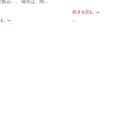
飯店」。 場所は、M...
続きを読む
...
読む