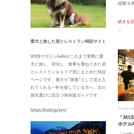
経験を糧
続きを
...
愛犬と旅した宿とレストラン特設サイト
WEBマガジンladeがこれまで実際に愛
犬と旅し、宿泊し、食事を重ねてきた宿
とレストランをエリア別にまとめた特設
ページです。愛犬を“家族”として迎え入
れてくれる一軒を探している方へ、次の
旅先選びに役立つ保存版ガイドです。
2018/0
https://lade.jp/pet/
「MUD
ホテル