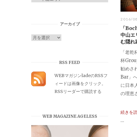
テ
ゴ
2016/0
リ
アーカイブ
「Boc
ー
中山エ
ア
む隠れ
ー
「老乾
カ
杯Gr
イ
RSS FEED
勧めされ
ブ
WEBマガジンladeのRSSフ
Bar
ィードは画像をクリック。
に日本
RSSリーダーで購読する
の理恵さ
続きを
WEB MAGAZINE AGELESS
...