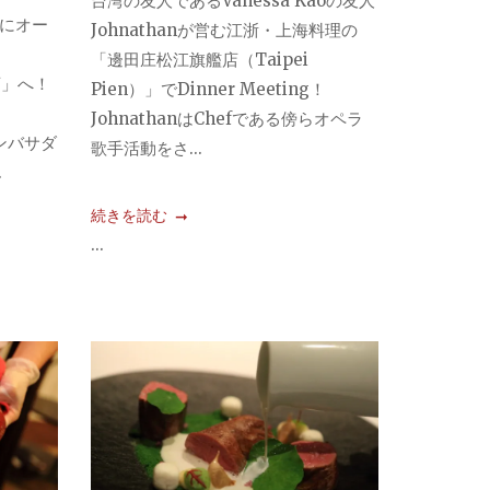
台湾の友人であるVanessa Kaoの友人
月にオー
Johnathanが営む江浙・上海料理の
「邊田庄松江旗艦店（Taipei
店」へ！
Pien）」でDinner Meeting！
JohnathanはChefである傍らオペラ
アンバサダ
歌手活動をさ...
.
続きを読む
...