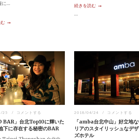
に...
続きを読む
...
読む
4/25
コメントする
2018/04/24
コメントする
 BAR」台北Top10に輝いた
「amba台北中山」好立地
地下に存在する秘密のBAR
リアのスタイリッシュなデザ
ズホテル