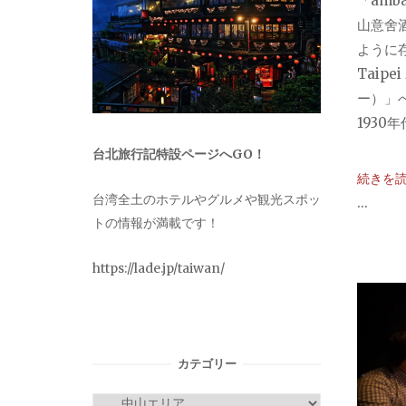
「amba
山意舍
ように存
Taipe
ー）」へ
1930年代
台北旅行記特設ページへGO！
続きを
台湾全土のホテルやグルメや観光スポッ
...
トの情報が満載です！
https://lade.jp/taiwan/
カテゴリー
カ