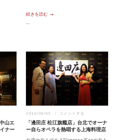
続きを読む
...
2016/08/05
コメントする
な中山エ
「邊田庄 松江旗艦店」台北でオーナ
イナー
ー自らオペラを熱唱する上海料理店