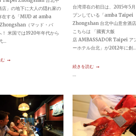
 Taipei Zhongshan 台北中
台湾滞在の初日は、2015年5
酒店」の地下に大人の隠れ家の
プンしている「amba Taipei
在する「MUD at amba
Zhongshan 台北中山意舍酒
i Zhongshan（マッド・バ
こちらは 「國賓大飯
！ 米国では1920年年代から
店 AMBASSADOR Taipei 
...
ーホテル台北」が2012年に創..
読む
続きを読む
...