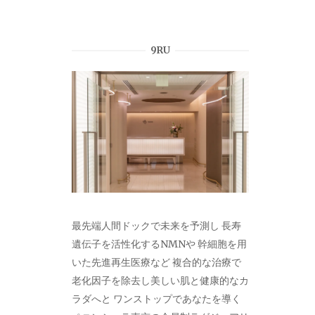
シ
ョ
9RU
ン
最先端人間ドックで未来を予測し 長寿
遺伝子を活性化するNMNや 幹細胞を用
いた先進再生医療など 複合的な治療で
老化因子を除去し美しい肌と健康的なカ
ラダへと ワンストップであなたを導く