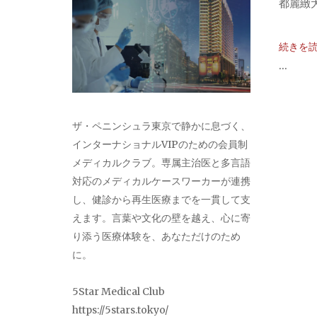
都麗緻大
続きを
...
ザ・ペニンシュラ東京で静かに息づく、
投
インターナショナルVIPのための会員制
メディカルクラブ。専属主治医と多言語
稿
対応のメディカルケースワーカーが連携
し、健診から再生医療までを一貫して支
ナ
えます。言葉や文化の壁を越え、心に寄
り添う医療体験を、あなただけのため
ビ
に。
ゲ
5Star Medical Club
ー
https://5stars.tokyo/