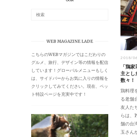
WEB MAGAZINE LADE
こちらのWEBマガジンではこだわりの
2018/0
グルメ、旅行、デザイン等の情報を配信
「鶏家
しています！グローバルメニューもしく
主とし
は、サイドバーからお気に入りの情報を
数々！
クリックしてみてください。現在、ペッ
鶏料理
ト特設ページを充実中です！
る老舗
友人た
らは、1
舗の台
玉さん