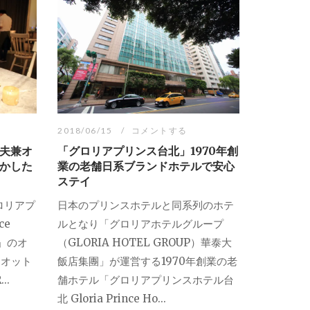
2018/06/15
コメントする
夫兼オ
「グロリアプリンス台北」1970年創
かした
業の老舗日系ブランドホテルで安心
ステイ
ロリアプ
日本のプリンスホテルと同系列のホテ
ce
ルとなり「グロリアホテルグループ
店」のオ
（GLORIA HOTEL GROUP）華泰大
ィオット
飯店集團」が運営する1970年創業の老
..
舗ホテル「グロリアプリンスホテル台
北 Gloria Prince Ho...