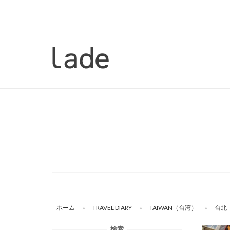
コ
ン
テ
ン
ホ
ツ
ー
へ
ム
ス
キ
ッ
プ
ホーム
»
TRAVEL DIARY
»
TAIWAN（台湾）
»
台北
検索