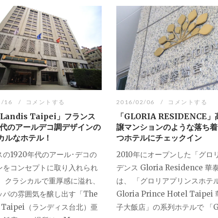
2/16
コメントする
2016/02/06
コメントする
 Landis Taipei」フランス
「GLORIA RESIDENCE
0年代のアールデコ調デザインの
譲マンションのような落ち着
カルなホテル！
つホテルにチェックイン
の1920年代のアール･デコの
2010年にオープンした「グロ
ンをコンセプトに取り入れられ
デンス Gloria Residence 
、 クラシカルで重厚感に溢れ、
は、 「グロリアプリンスホテ
ッパの雰囲気を醸し出す「The
Gloria Prince Hotel Taipe
is Taipei（ランディス台北）亜
子大飯店」の系列ホテルで 「GLO