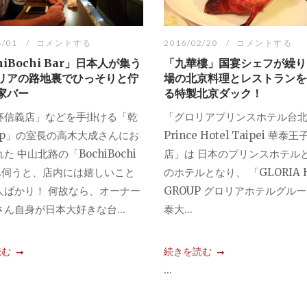
8/01
コメントする
2016/02/20
コメントする
hiBochi Bar」日本人が集う
「九華樓」国宴シェフが繰り
リアの路地裏でひっそりと佇
場の北京料理とレストランを
家バー
る特製北京ダック！
杯信義店」などを手掛ける「乾
「グロリアプリンスホテル台北 G
oup」の室長の高木大成さんにお
Prince Hotel Taipei 華泰
た 中山北路の「BochiBochi
店」は 日本のプリンスホテル
」へ伺うと、店内には嬉しいこと
のホテルとなり、 「GLORIA 
人ばかり！ 何故なら、オーナー
GROUP グロリアホテルグル
ん自身が日本大好きな台...
泰大...
読む
続きを読む
...