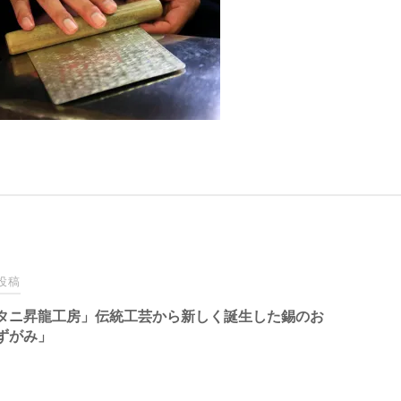
投稿
タニ昇龍工房」伝統工芸から新しく誕生した錫のお
ずがみ」