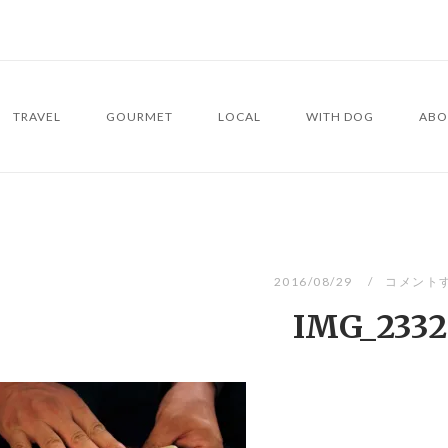
TRAVEL
GOURMET
LOCAL
WITH DOG
ABO
2016/08/29
コメント
IMG_2332