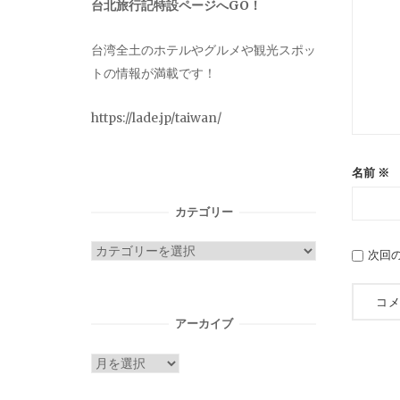
台北旅行記特設ページへGO！
台湾全土のホテルやグルメや観光スポッ
トの情報が満載です！
https://lade.jp/taiwan/
名前
※
カテゴリー
カ
次回
テ
ゴ
リ
アーカイブ
ー
ア
ー