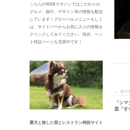
こちらのWEBマガジンではこだわりの
グルメ、旅行、デザイン等の情報を配信
しています！グローバルメニューもしく
は、サイドバーからお気に入りの情報を
クリックしてみてください。現在、ペッ
ト特設ページを充実中です！
投
前の
←
稿
「シマ
皿「す
ナ
愛犬と旅した宿とレストラン特設サイト