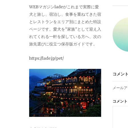
ビ
WEBマガジンladeがこれまで実際に愛
犬と旅し、宿泊し、食事を重ねてきた宿
ゲ
とレストランをエリア別にまとめた特設
ページです。愛犬を“家族”として迎え入
ー
れてくれる一軒を探している方へ、次の
旅先選びに役立つ保存版ガイドです。
シ
https://lade.jp/pet/
ョ
コメン
ン
メールア
コメン