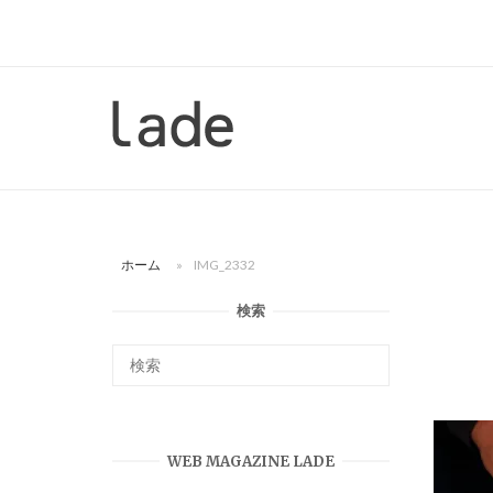
コ
ン
テ
ン
ホ
ツ
ー
へ
ム
ス
キ
ッ
ホーム
»
IMG_2332
プ
検索
WEB MAGAZINE LADE