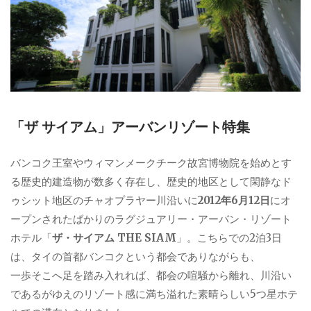
「ザ サイアム」アーバンリゾート特集
バンコク王室やウィマンメークチーク故宮博物院を始めとす
る歴史的建造物が数多く存在し、歴史的地区として閑静なド
ゥシット地区のチャオプラヤー川沿いに
2012年6月12日
にオ
ープンされたばかりのラグジュアリー・アーバン・リゾート
ホテル「
ザ・サイアム THE SIAM
」。こちらでの2泊3日
は、タイの首都バンコクという都会でありながらも、
一歩そこへ足を踏み入れれば、都会の喧騒から離れ、川沿い
であるがゆえのリゾート感に満ち溢れた素晴らしい5つ星ホテ