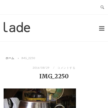
コ
ン
テ
ン
ホ
ツ
ー
へ
ム
ス
キ
ッ
ホーム
»
IMG_2250
プ
2016/08/29
コメントする
IMG_2250