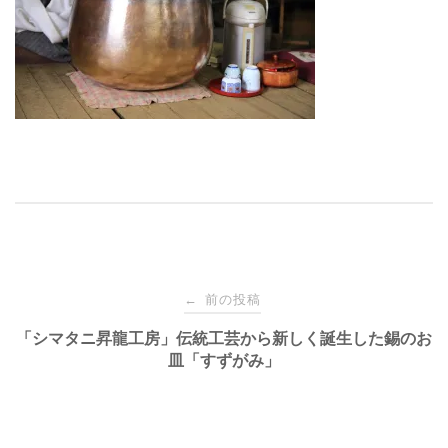
投
前の投稿
←
稿
「シマタニ昇龍工房」伝統工芸から新しく誕生した錫のお
皿「すずがみ」
ナ