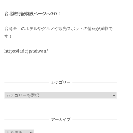
台北旅行記特設ページへGO！
台湾全土のホテルやグルメや観光スポットの情報が満載で
す！
https://lade.jp/taiwan/
カテゴリー
カ
テ
ゴ
リ
アーカイブ
ー
ア