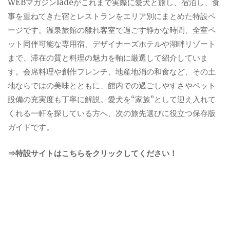
WEBマガジンladeがこれまで実際に愛犬と旅し、宿泊し、食
事を重ねてきた宿とレストランをエリア別にまとめた特設ペ
ージです。温泉旅館の離れ客室で過ごす静かな時間、全室ペ
ット同伴可能な専用宿、デザイナーズホテルや湖畔リゾート
まで、滞在の質と料理の魅力を軸に厳選して紹介していま
す。会席料理や創作フレンチ、地産地消の和食など、その土
地ならではの美味とともに、館内での過ごしやすさやペット
設備の充実度も丁寧に解説。愛犬を“家族”として迎え入れて
くれる一軒を探している方へ、次の旅先選びに役立つ保存版
ガイドです。
⇒特設サイトはこちらをクリックしてください！