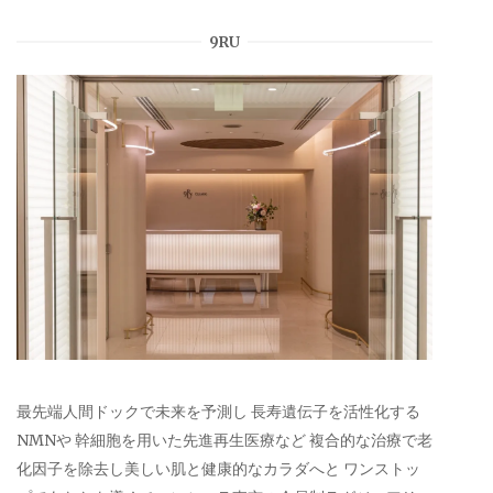
9RU
最先端人間ドックで未来を予測し 長寿遺伝子を活性化する
NMNや 幹細胞を用いた先進再生医療など 複合的な治療で老
化因子を除去し美しい肌と健康的なカラダへと ワンストッ