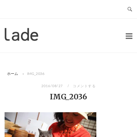
コ
ン
テ
ン
ホ
ツ
ー
へ
ム
ス
キ
ッ
ホーム
»
IMG_2036
プ
2016/08/27
コメントする
IMG_2036