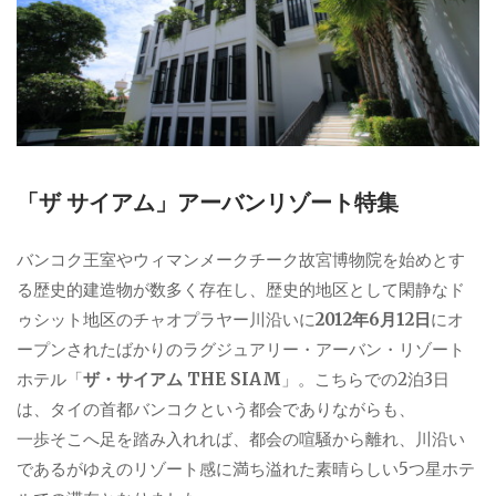
「ザ サイアム」アーバンリゾート特集
バンコク王室やウィマンメークチーク故宮博物院を始めとす
る歴史的建造物が数多く存在し、歴史的地区として閑静なド
ゥシット地区のチャオプラヤー川沿いに
2012年6月12日
にオ
ープンされたばかりのラグジュアリー・アーバン・リゾート
ホテル「
ザ・サイアム THE SIAM
」。こちらでの2泊3日
は、タイの首都バンコクという都会でありながらも、
一歩そこへ足を踏み入れれば、都会の喧騒から離れ、川沿い
であるがゆえのリゾート感に満ち溢れた素晴らしい5つ星ホテ