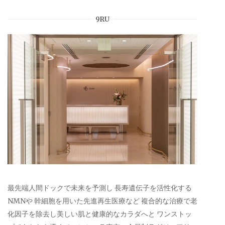
9RU
最先端人間ドックで未来を予測し 長寿遺伝子を活性化する
NMNや 幹細胞を用いた先進再生医療など 複合的な治療で老
化因子を除去し美しい肌と健康的なカラダへと ワンストッ