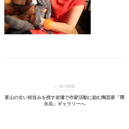
投
前の投稿
←
稿
富山の古い街並みを残す岩瀬で作家活動に励む陶芸家「釋
永岳」ギャラリーへ
ナ