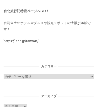
台北旅行記特設ページへGO！
台湾全土のホテルやグルメや観光スポットの情報が満載で
す！
https://lade.jp/taiwan/
カテゴリー
カ
テ
ゴ
リ
アーカイブ
ー
ア