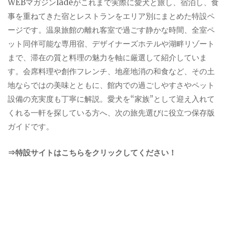
WEBマガジンladeがこれまで実際に愛犬と旅し、宿泊し、食
事を重ねてきた宿とレストランをエリア別にまとめた特設ペ
ージです。温泉旅館の離れ客室で過ごす静かな時間、全室ペ
ット同伴可能な専用宿、デザイナーズホテルや湖畔リゾート
まで、滞在の質と料理の魅力を軸に厳選して紹介していま
す。会席料理や創作フレンチ、地産地消の和食など、その土
地ならではの美味とともに、館内での過ごしやすさやペット
設備の充実度も丁寧に解説。愛犬を“家族”として迎え入れて
くれる一軒を探している方へ、次の旅先選びに役立つ保存版
ガイドです。
⇒特設サイトはこちらをクリックしてください！