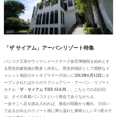
「ザ サイアム」アーバンリゾート特集
バンコク王室やウィマンメークチーク故宮博物院を始めとす
る歴史的建造物が数多く存在し、歴史的地区として閑静なド
ゥシット地区のチャオプラヤー川沿いに
2012年6月12日
にオ
ープンされたばかりのラグジュアリー・アーバン・リゾート
ホテル「
ザ・サイアム THE SIAM
」。こちらでの2泊3日
は、タイの首都バンコクという都会でありながらも、
一歩そこへ足を踏み入れれば、都会の喧騒から離れ、川沿い
であるがゆえのリゾート感に満ち溢れた素晴らしい5つ星ホテ