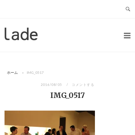
コ
ン
テ
ン
ホ
ツ
ー
へ
ム
ス
キ
ッ
ホーム
»
IMG_0517
プ
2016/08/05
コメントする
IMG_0517