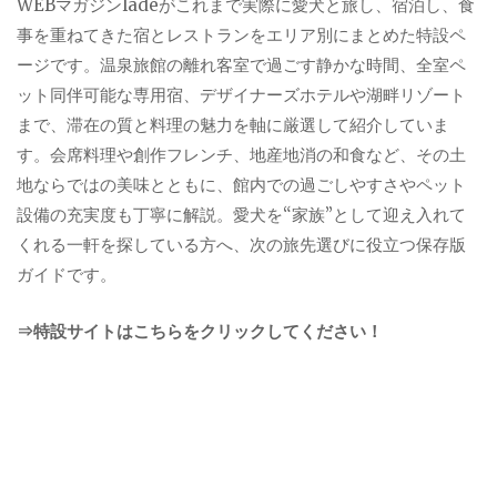
WEBマガジンladeがこれまで実際に愛犬と旅し、宿泊し、食
事を重ねてきた宿とレストランをエリア別にまとめた特設ペ
ージです。温泉旅館の離れ客室で過ごす静かな時間、全室ペ
ット同伴可能な専用宿、デザイナーズホテルや湖畔リゾート
まで、滞在の質と料理の魅力を軸に厳選して紹介していま
す。会席料理や創作フレンチ、地産地消の和食など、その土
地ならではの美味とともに、館内での過ごしやすさやペット
設備の充実度も丁寧に解説。愛犬を“家族”として迎え入れて
くれる一軒を探している方へ、次の旅先選びに役立つ保存版
ガイドです。
⇒特設サイトはこちらをクリックしてください！