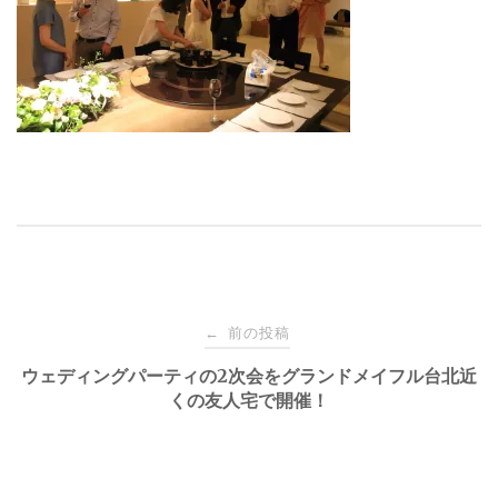
投
前の投稿
←
稿
ウェディングパーティの2次会をグランドメイフル台北近
くの友人宅で開催！
ナ