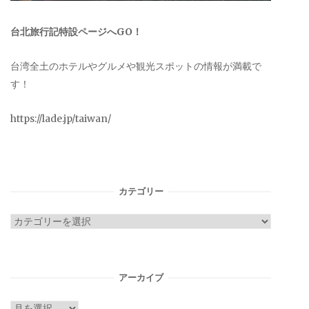
台北旅行記特設ページへGO！
台湾全土のホテルやグルメや観光スポットの情報が満載で
す！
https://lade.jp/taiwan/
カテゴリー
カ
テ
ゴ
リ
アーカイブ
ー
ア