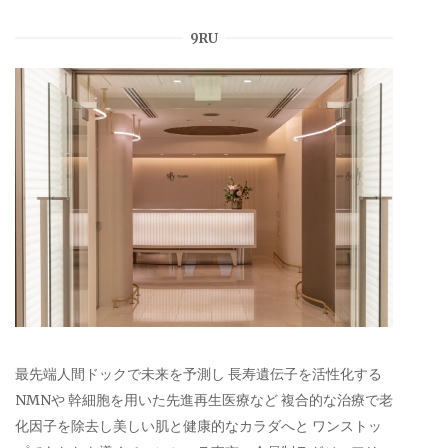
9RU
最先端人間ドックで未来を予測し 長寿遺伝子を活性化する
NMNや 幹細胞を用いた先進再生医療など 複合的な治療で老
化因子を除去し美しい肌と健康的なカラダへと ワンストッ