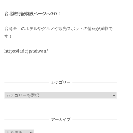
台北旅行記特設ページへGO！
台湾全土のホテルやグルメや観光スポットの情報が満載で
す！
https://lade.jp/taiwan/
カテゴリー
カ
テ
ゴ
リ
アーカイブ
ー
ア