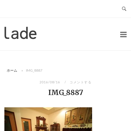
コ
ン
テ
ン
ホ
ツ
ー
へ
ム
ス
キ
ッ
ホーム
»
IMG_8887
プ
2016/08/16
コメントする
IMG_8887