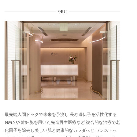
9RU
最先端人間ドックで未来を予測し 長寿遺伝子を活性化する
NMNや 幹細胞を用いた先進再生医療など 複合的な治療で老
化因子を除去し美しい肌と健康的なカラダへと ワンストッ