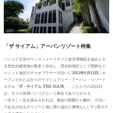
「ザ サイアム」アーバンリゾート特集
バンコク王室やウィマンメークチーク故宮博物院を始めとす
る歴史的建造物が数多く存在し、歴史的地区として閑静なド
ゥシット地区のチャオプラヤー川沿いに
2012年6月12日
にオ
ープンされたばかりのラグジュアリー・アーバン・リゾート
ホテル「
ザ・サイアム THE SIAM
」。こちらでの2泊3日
は、タイの首都バンコクという都会でありながらも、
一歩そこへ足を踏み入れれば、都会の喧騒から離れ、川沿い
であるがゆえのリゾート感に満ち溢れた素晴らしい5つ星ホテ