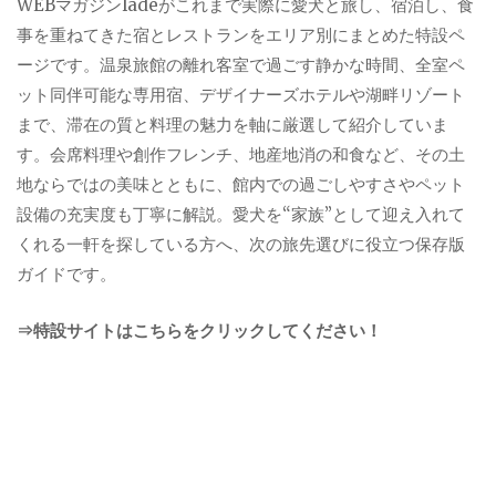
WEBマガジンladeがこれまで実際に愛犬と旅し、宿泊し、食
事を重ねてきた宿とレストランをエリア別にまとめた特設ペ
ージです。温泉旅館の離れ客室で過ごす静かな時間、全室ペ
ット同伴可能な専用宿、デザイナーズホテルや湖畔リゾート
まで、滞在の質と料理の魅力を軸に厳選して紹介していま
す。会席料理や創作フレンチ、地産地消の和食など、その土
地ならではの美味とともに、館内での過ごしやすさやペット
設備の充実度も丁寧に解説。愛犬を“家族”として迎え入れて
くれる一軒を探している方へ、次の旅先選びに役立つ保存版
ガイドです。
⇒特設サイトはこちらをクリックしてください！