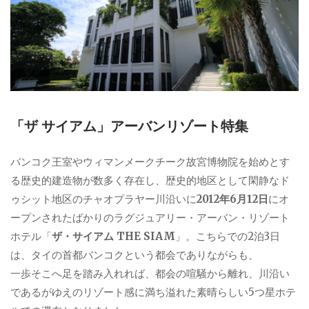
「ザ サイアム」アーバンリゾート特集
バンコク王室やウィマンメークチーク故宮博物院を始めとす
る歴史的建造物が数多く存在し、歴史的地区として閑静なド
ゥシット地区のチャオプラヤー川沿いに
2012年6月12日
にオ
ープンされたばかりのラグジュアリー・アーバン・リゾート
ホテル「
ザ・サイアム THE SIAM
」。こちらでの2泊3日
は、タイの首都バンコクという都会でありながらも、
一歩そこへ足を踏み入れれば、都会の喧騒から離れ、川沿い
であるがゆえのリゾート感に満ち溢れた素晴らしい5つ星ホテ