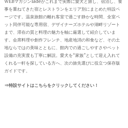
WEBマガジンladeがこれまで実際に愛犬と旅し、宿泊し、食
事を重ねてきた宿とレストランをエリア別にまとめた特設ペ
ージです。温泉旅館の離れ客室で過ごす静かな時間、全室ペ
ット同伴可能な専用宿、デザイナーズホテルや湖畔リゾート
まで、滞在の質と料理の魅力を軸に厳選して紹介していま
す。会席料理や創作フレンチ、地産地消の和食など、その土
地ならではの美味とともに、館内での過ごしやすさやペット
設備の充実度も丁寧に解説。愛犬を“家族”として迎え入れて
くれる一軒を探している方へ、次の旅先選びに役立つ保存版
ガイドです。
⇒特設サイトはこちらをクリックしてください！