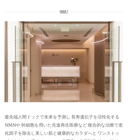
9RU
最先端人間ドックで未来を予測し 長寿遺伝子を活性化する
NMNや 幹細胞を用いた先進再生医療など 複合的な治療で老
化因子を除去し美しい肌と健康的なカラダへと ワンストッ