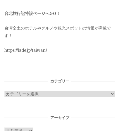
台北旅行記特設ページへGO！
台湾全土のホテルやグルメや観光スポットの情報が満載で
す！
https://lade.jp/taiwan/
カテゴリー
カ
テ
ゴ
リ
アーカイブ
ー
ア