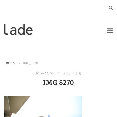
コ
ン
テ
ン
ホ
ツ
ー
へ
ム
ス
キ
ッ
ホーム
»
IMG_8270
プ
2016/08/06
コメントする
IMG_8270