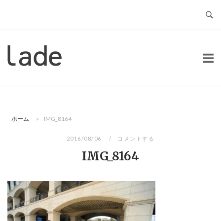
コ
ン
テ
ン
ホ
ツ
ー
へ
ム
ス
キ
ッ
ホーム
»
IMG_8164
プ
2016/08/06
コメントする
IMG_8164