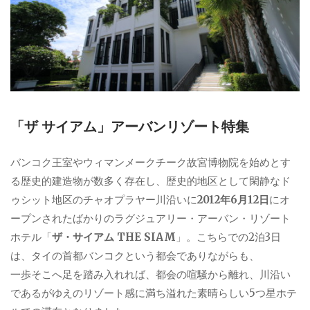
「ザ サイアム」アーバンリゾート特集
バンコク王室やウィマンメークチーク故宮博物院を始めとす
る歴史的建造物が数多く存在し、歴史的地区として閑静なド
ゥシット地区のチャオプラヤー川沿いに
2012年6月12日
にオ
ープンされたばかりのラグジュアリー・アーバン・リゾート
ホテル「
ザ・サイアム THE SIAM
」。こちらでの2泊3日
は、タイの首都バンコクという都会でありながらも、
一歩そこへ足を踏み入れれば、都会の喧騒から離れ、川沿い
であるがゆえのリゾート感に満ち溢れた素晴らしい5つ星ホテ