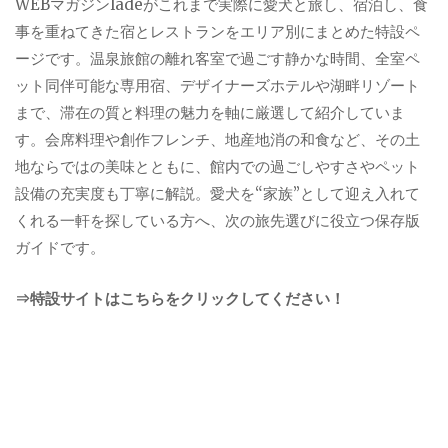
WEBマガジンladeがこれまで実際に愛犬と旅し、宿泊し、食
事を重ねてきた宿とレストランをエリア別にまとめた特設ペ
ージです。温泉旅館の離れ客室で過ごす静かな時間、全室ペ
ット同伴可能な専用宿、デザイナーズホテルや湖畔リゾート
まで、滞在の質と料理の魅力を軸に厳選して紹介していま
す。会席料理や創作フレンチ、地産地消の和食など、その土
地ならではの美味とともに、館内での過ごしやすさやペット
設備の充実度も丁寧に解説。愛犬を“家族”として迎え入れて
くれる一軒を探している方へ、次の旅先選びに役立つ保存版
ガイドです。
⇒特設サイトはこちらをクリックしてください！