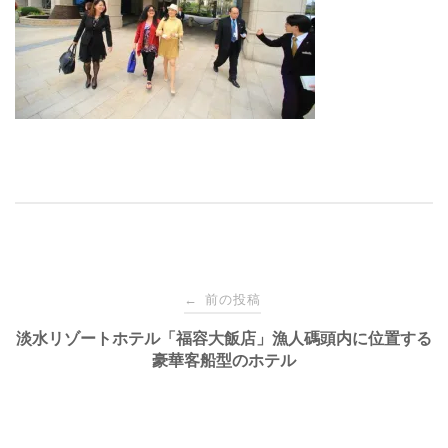
投
前の投稿
←
稿
淡水リゾートホテル「福容大飯店」漁人碼頭内に位置する
豪華客船型のホテル
ナ