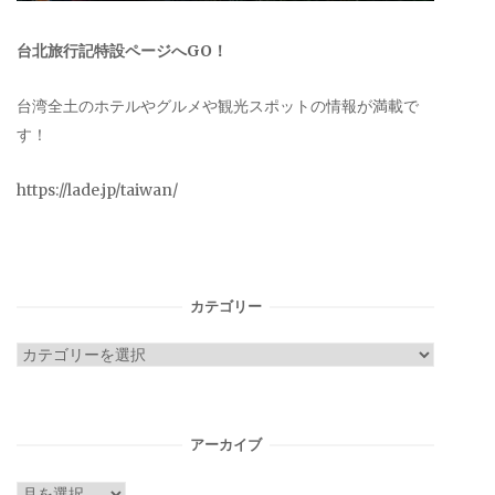
台北旅行記特設ページへGO！
台湾全土のホテルやグルメや観光スポットの情報が満載で
す！
https://lade.jp/taiwan/
カテゴリー
カ
テ
ゴ
リ
アーカイブ
ー
ア