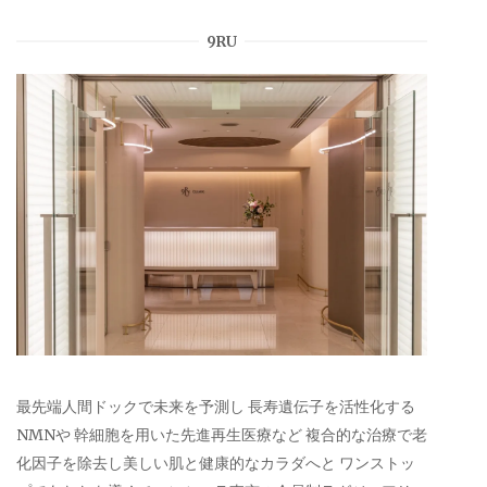
9RU
最先端人間ドックで未来を予測し 長寿遺伝子を活性化する
NMNや 幹細胞を用いた先進再生医療など 複合的な治療で老
化因子を除去し美しい肌と健康的なカラダへと ワンストッ