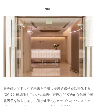
9RU
最先端人間ドックで未来を予測し 長寿遺伝子を活性化する
NMNや 幹細胞を用いた先進再生医療など 複合的な治療で老
化因子を除去し美しい肌と健康的なカラダへと ワンストッ