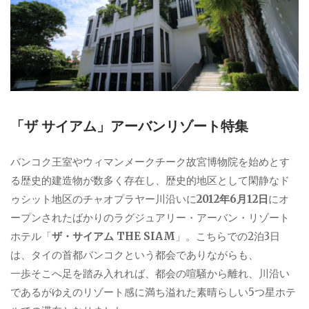
「ザ サイアム」アーバンリゾート特集
バンコク王室やウィマンメークチーク故宮博物院を始めとす
る歴史的建造物が数多く存在し、歴史的地区として閑静なド
ゥシット地区のチャオプラヤー川沿いに
2012年6月12日
にオ
ープンされたばかりのラグジュアリー・アーバン・リゾート
ホテル「
ザ・サイアム THE SIAM
」。こちらでの2泊3日
は、タイの首都バンコクという都会でありながらも、
一歩そこへ足を踏み入れれば、都会の喧騒から離れ、川沿い
であるがゆえのリゾート感に満ち溢れた素晴らしい5つ星ホテ