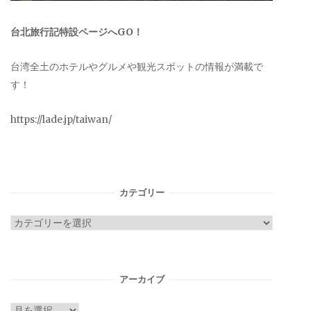
台北旅行記特設ページへGO！
台湾全土のホテルやグルメや観光スポットの情報が満載で
す！
https://lade.jp/taiwan/
カテゴリー
カ
テ
ゴ
リ
アーカイブ
ー
ア