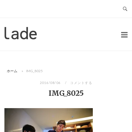
コ
ン
テ
ン
ホ
ツ
ー
へ
ム
ス
キ
ッ
ホーム
»
IMG_8025
プ
2016/08/06
コメントする
IMG_8025