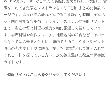
WEBマガジンladeがこれまで実際に愛犬と旅し、宿泊し、食
事を重ねてきた宿とレストランをエリア別にまとめた特設ペ
ージです。温泉旅館の離れ客室で過ごす静かな時間、全室ペ
ット同伴可能な専用宿、デザイナーズホテルや湖畔リゾート
まで、滞在の質と料理の魅力を軸に厳選して紹介していま
す。会席料理や創作フレンチ、地産地消の和食など、その土
地ならではの美味とともに、館内での過ごしやすさやペット
設備の充実度も丁寧に解説。愛犬を“家族”として迎え入れて
くれる一軒を探している方へ、次の旅先選びに役立つ保存版
ガイドです。
⇒特設サイトはこちらをクリックしてください！