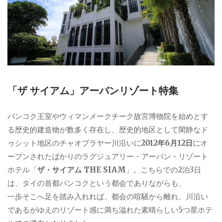
「ザ サイアム」アーバンリゾート特集
バンコク王室やウィマンメークチーク故宮博物院を始めとす
る歴史的建造物が数多く存在し、歴史的地区として閑静なド
ゥシット地区のチャオプラヤー川沿いに
2012年6月12日
にオ
ープンされたばかりのラグジュアリー・アーバン・リゾート
ホテル「
ザ・サイアム THE SIAM
」。こちらでの2泊3日
は、タイの首都バンコクという都会でありながらも、
一歩そこへ足を踏み入れれば、都会の喧騒から離れ、川沿い
であるがゆえのリゾート感に満ち溢れた素晴らしい5つ星ホテ