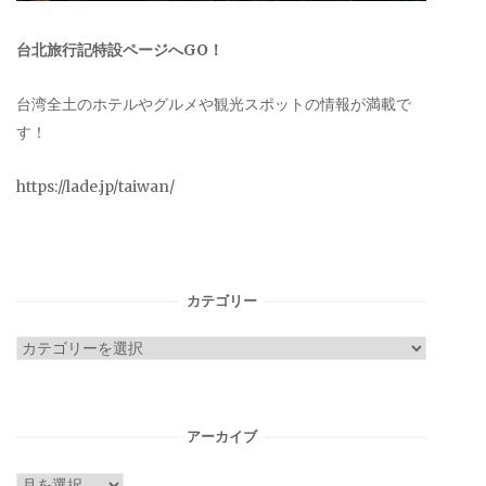
台北旅行記特設ページへGO！
台湾全土のホテルやグルメや観光スポットの情報が満載で
す！
https://lade.jp/taiwan/
カテゴリー
カ
テ
ゴ
リ
アーカイブ
ー
ア