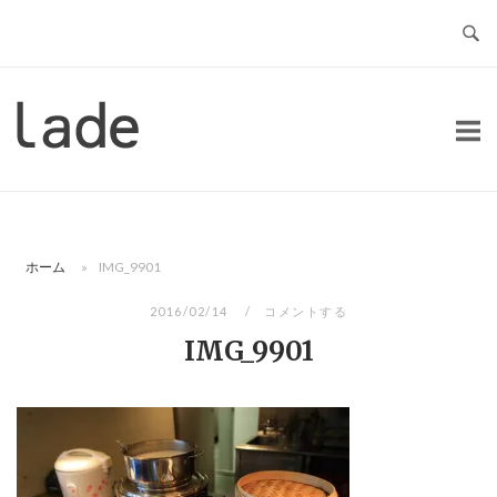
コ
ン
テ
ン
ホ
ツ
ー
へ
ム
ス
キ
ッ
ホーム
»
IMG_9901
プ
2016/02/14
コメントする
IMG_9901