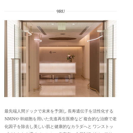
9RU
最先端人間ドックで未来を予測し 長寿遺伝子を活性化する
NMNや 幹細胞を用いた先進再生医療など 複合的な治療で老
化因子を除去し美しい肌と健康的なカラダへと ワンストッ