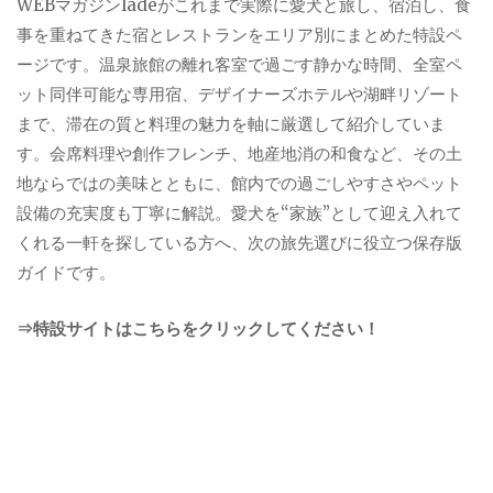
WEBマガジンladeがこれまで実際に愛犬と旅し、宿泊し、食
事を重ねてきた宿とレストランをエリア別にまとめた特設ペ
ージです。温泉旅館の離れ客室で過ごす静かな時間、全室ペ
ット同伴可能な専用宿、デザイナーズホテルや湖畔リゾート
まで、滞在の質と料理の魅力を軸に厳選して紹介していま
す。会席料理や創作フレンチ、地産地消の和食など、その土
地ならではの美味とともに、館内での過ごしやすさやペット
設備の充実度も丁寧に解説。愛犬を“家族”として迎え入れて
くれる一軒を探している方へ、次の旅先選びに役立つ保存版
ガイドです。
⇒特設サイトはこちらをクリックしてください！