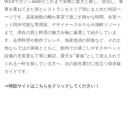
WEBマガジンladeがこれまで実際に愛犬と旅し、宿泊し、食
事を重ねてきた宿とレストランをエリア別にまとめた特設ペ
ージです。温泉旅館の離れ客室で過ごす静かな時間、全室ペ
ット同伴可能な専用宿、デザイナーズホテルや湖畔リゾート
まで、滞在の質と料理の魅力を軸に厳選して紹介していま
す。会席料理や創作フレンチ、地産地消の和食など、その土
地ならではの美味とともに、館内での過ごしやすさやペット
設備の充実度も丁寧に解説。愛犬を“家族”として迎え入れて
くれる一軒を探している方へ、次の旅先選びに役立つ保存版
ガイドです。
⇒特設サイトはこちらをクリックしてください！