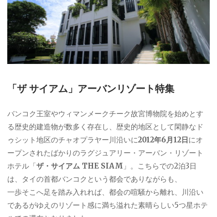
「ザ サイアム」アーバンリゾート特集
バンコク王室やウィマンメークチーク故宮博物院を始めとす
る歴史的建造物が数多く存在し、歴史的地区として閑静なド
ゥシット地区のチャオプラヤー川沿いに
2012年6月12日
にオ
ープンされたばかりのラグジュアリー・アーバン・リゾート
ホテル「
ザ・サイアム THE SIAM
」。こちらでの2泊3日
は、タイの首都バンコクという都会でありながらも、
一歩そこへ足を踏み入れれば、都会の喧騒から離れ、川沿い
であるがゆえのリゾート感に満ち溢れた素晴らしい5つ星ホテ