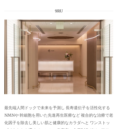
9RU
最先端人間ドックで未来を予測し 長寿遺伝子を活性化する
NMNや 幹細胞を用いた先進再生医療など 複合的な治療で老
化因子を除去し美しい肌と健康的なカラダへと ワンストッ