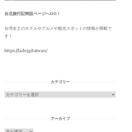
台北旅行記特設ページへGO！
台湾全土のホテルやグルメや観光スポットの情報が満載で
す！
https://lade.jp/taiwan/
カテゴリー
カ
テ
ゴ
リ
アーカイブ
ー
ア