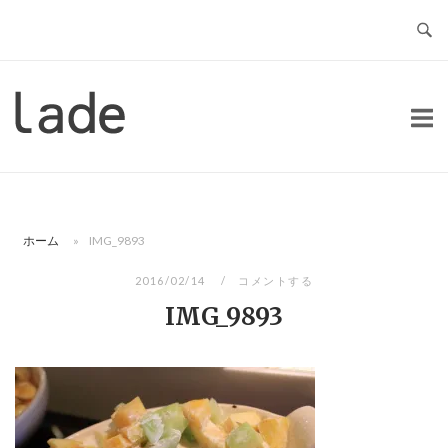
コ
ン
テ
ン
ホ
ツ
ー
へ
ム
ス
キ
ッ
ホーム
»
IMG_9893
プ
2016/02/14
コメントする
IMG_9893